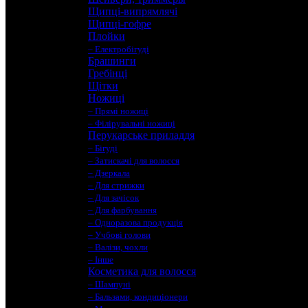
Щипці-випрямлячі
Щипці-гофре
Плойки
– Електробігуді
Брашинги
Гребінці
Щітки
Ножиці
– Прямі ножиці
– Філірувальні ножиці
Перукарське приладдя
– Бігуді
– Затискачі для волосся
– Дзеркала
– Для стрижки
– Для зачісок
– Для фарбування
– Одноразова продукція
– Учбові голови
– Валізи, чохли
– Інше
Косметика для волосся
– Шампуні
– Бальзами, кондиціонери