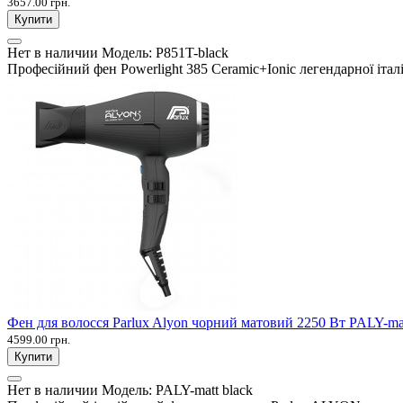
3657.00 грн.
Купити
Нет в наличии
Модель:
P851T-black
Професійний фен Powerlight 385 Ceramic+Ionic легендарної італ
Фен для волосся Parlux Alyon чорний матовий 2250 Вт PALY-mat
4599.00 грн.
Купити
Нет в наличии
Модель:
PALY-matt black