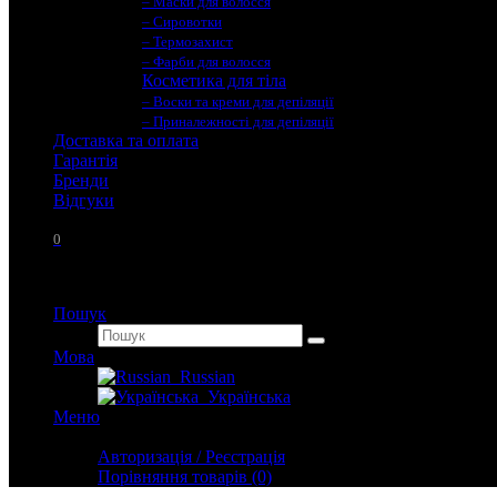
– Маски для волосся
– Сировотки
– Термозахист
– Фарби для волосся
Косметика для тіла
– Воски та креми для депіляції
– Приналежності для депіляції
Доставка та оплата
Гарантія
Бренди
Вiдгуки
0
Пошук
Мова
Russian
Українська
Меню
Особистий кабінет
Авторизація / Реєстрація
Порівняння товарів (0)