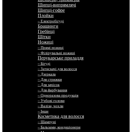
Щипці-випрямлячі
Щипці-гофре
Плойки
– Електробігуді
Брашинги
Гребінці
Щітки
Ножиці
– Прямі ножиці
– Філірувальні ножиці
Перукарське приладдя
– Бігуді
– Затискачі для волосся
– Дзеркала
– Для стрижки
– Для зачісок
– Для фарбування
– Одноразова продукція
– Учбові голови
– Валізи, чохли
– Інше
Косметика для волосся
– Шампуні
– Бальзами, кондиціонери