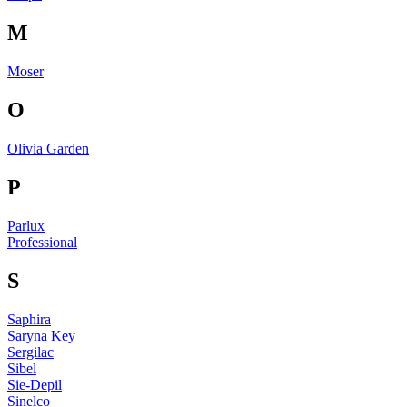
M
Moser
O
Olivia Garden
P
Parlux
Professional
S
Saphira
Saryna Key
Sergilac
Sibel
Sie-Depil
Sinelco