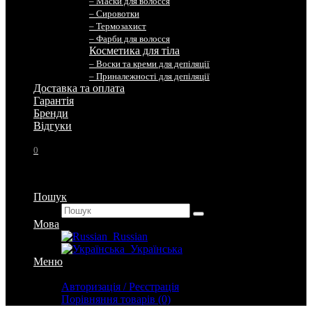
– Маски для волосся
– Сировотки
– Термозахист
– Фарби для волосся
Косметика для тіла
– Воски та креми для депіляції
– Приналежності для депіляції
Доставка та оплата
Гарантія
Бренди
Вiдгуки
0
Пошук
Мова
Russian
Українська
Меню
Особистий кабінет
Авторизація / Реєстрація
Порівняння товарів (0)