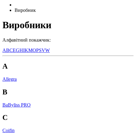
Виробник
Виробники
Алфавітний покажчик:
A
B
C
E
G
H
I
K
M
O
P
S
V
W
A
Allegra
B
BaByliss PRO
C
Coifin