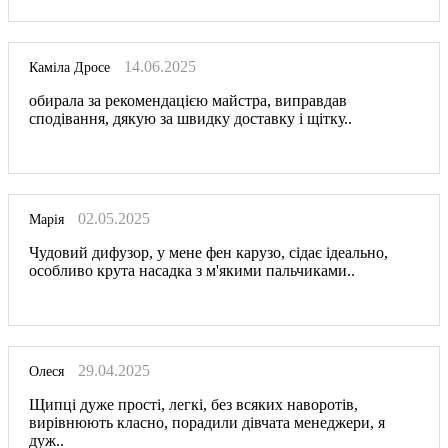
14.06.2025
Каміла Дросе
обирала за рекомендацією майстра, виправдав
сподівання, дякую за швидку доставку і щітку..
02.05.2025
Марія
Чудовий дифузор, у мене фен карузо, сідає ідеально,
особливо крута насадка з м'якими пальчиками..
29.04.2025
Олеся
Щипці дуже прості, легкі, без всяких наворотів,
вирівнюють класно, порадили дівчата менеджери, я
дуж..