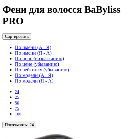
Фени для волосся BaByliss
PRO
Сортировать
По имени (A - Я)
По имени (Я - A)
По цене (возрастанию)
По цене (убыванию)
По рейтингу (убыванию)
По модели (A - Я)
По модели (Я - A)
24
25
50
75
100
Показывать:
24