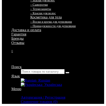
– Маски для волос
– Сыворотки
– Термозащиты
– Краски для волос
Косметика для тела
– Воски и крема для депиляции
– Принадлежности для депиляции
Доставка и оплата
Гарантия
Бренды
Отзывы
0
Поиск
Язык
Russian
Українська
Меню
Личный кабинет
Авторизация / Регистрация
Сравнение товаров (0)