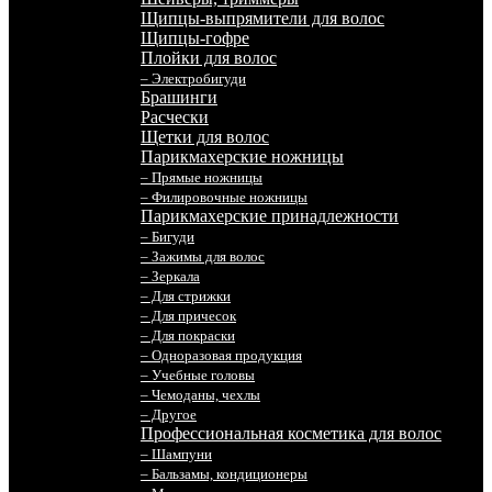
Щипцы-выпрямители для волос
Щипцы-гофре
Плойки для волос
– Электробигуди
Брашинги
Расчески
Щетки для волос
Парикмахерские ножницы
– Прямые ножницы
– Филировочные ножницы
Парикмахерские принадлежности
– Бигуди
– Зажимы для волос
– Зеркала
– Для стрижки
– Для причесок
– Для покраски
– Одноразовая продукция
– Учебные головы
– Чемоданы, чехлы
– Другое
Профессиональная косметика для волос
– Шампуни
– Бальзамы, кондиционеры