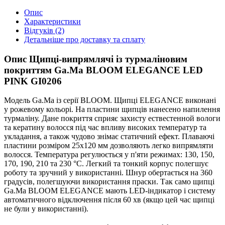
Опис
Характеристики
Відгуків (2)
Детальніше про доставку та сплату
Опис Щипці-випрямлячі із турмаліновим
покриттям Ga.Ma BLOOM ELEGANCE LED
PINK GI0206
Модель Ga.Ma із серії BLOOM. Щипці ELEGANCE виконані
у рожевому кольорі. На пластини щипців нанесено напилення
турмаліну. Дане покриття сприяє захисту ествестенной вологи
та кератину волосся під час впливу високих температур та
укладання, а також чудово знімає статичний ефект. Плаваючі
пластини розміром 25х120 мм дозволяють легко випрямляти
волосся. Температура регулюється у п'яти режимах: 130, 150,
170, 190, 210 та 230 °C. Легкий та тонкий корпус полегшує
роботу та зручний у використанні. Шнур обертається на 360
градусів, полегшуючи використання праски. Так само щипці
Ga.Ma BLOOM ELEGANCE мають LED-індикатор і систему
автоматичного відключення після 60 хв (якщо цей час щипці
не були у використанні).