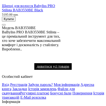
Щипці для волосся Babyliss PRO
Stilista BAB3550BE Black
5195.00 грн.
Купити
Модель
BAB3550BE
BaByliss PRO BAB3550BE Stilista –
це преміальний інструмент для тих,
хто хоче забезпечити максимальний
комфорт і досконалість у стайлінгу.
Вироблени..
дивитися усі товари
Особистий кабінет
Вхід
Реєстрація
Забули пароль?
Моя інформація
Адресна
книга
Закладки
Історія замовлень
Файли для
скачування
Регулярні платежі
Бонусні бали
Повернення
Історія
транзакцій
E-Mail розсилка
Інформація