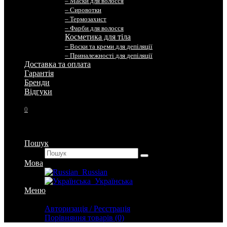
– Маски для волосся
– Сировотки
– Термозахист
– Фарби для волосся
Косметика для тіла
– Воски та креми для депіляції
– Приналежності для депіляції
Доставка та оплата
Гарантія
Бренди
Вiдгуки
0
Пошук
Мова
Russian
Українська
Меню
Особистий кабінет
Авторизація / Реєстрація
Порівняння товарів (0)