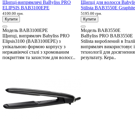
Щипці-випрямлячі BaByliss PRO
Щипці для волосся Babyli
ELIPSIS BAB3100EPE
Stilista BAB3550E Graphit
4100.00 грн.
5195.00 грн.
Купити
Купити
Модель
BAB3100EPE
Модель
BAB3550E
Щипці, випрямляч Babyliss PRO
BaByliss PRO BAB3550E
Elipsis3100 (BAB3100EPE) з
Stilista вироблений в Італі
унікальною формою корпусу з
випрямляч використовує і
нержавіючої сталі з хромованим
технології для досягнення
покриттям та захистом для волосс..
результату. Кера..