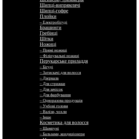
Щипці-випрямлячі
Щипці-гофре
Плойки
– Електробігуді
Брашинги
Гребінці
Щітки
Ножиці
– Прямі ножиці
– Філірувальні ножиці
Перукарське приладдя
– Бігуді
– Затискачі для волосся
– Дзеркала
– Для стрижки
– Для зачісок
– Для фарбування
– Одноразова продукція
– Учбові голови
– Валізи, чохли
– Інше
Косметика для волосся
– Шампуні
– Бальзами, кондиціонери