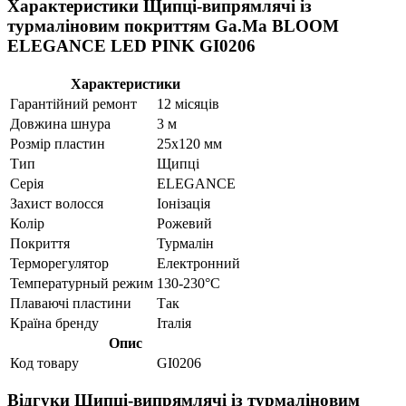
Характеристики Щипці-випрямлячі із
турмаліновим покриттям Ga.Ma BLOOM
ELEGANCE LED PINK GI0206
Характеристики
Гарантійний ремонт
12 місяців
Довжина шнура
3 м
Розмір пластин
25х120 мм
Тип
Щипці
Серія
ELEGANCE
Захист волосся
Іонізація
Колір
Рожевий
Покриття
Турмалін
Терморегулятор
Електронний
Температурный режим
130-230°С
Плаваючі пластини
Так
Країна бренду
Італія
Опис
Код товару
GI0206
Відгуки Щипці-випрямлячі із турмаліновим