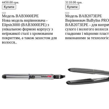
4450.00 грн.
3110.00 грн.
Купити
Купити
Модель
BAB3000EPE
Модель
BAB2073EPE
Нова модель вирівнювача -
Вирівнювач BaByliss PRO
Elipsis3000 (BAB3000EPE) з
BAB2073EPE - для випря
унікальною формою корпусу з
сухого і вологого волосся 
неіржавкої сталі з хромованим
гладкими і міцними плас
покриттям, а також захистом для
виконаними за технологіє
волосся..