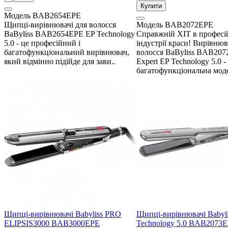
Купити
Модель
BAB2654EPE
Щипці-вирівнювачі для волосся
Модель
BAB2072EPE
BaByliss BAB2654EPE EP Technology
Справжній ХІТ в професі
5.0 - це професійний і
індустрії краси! Вирівнюв
багатофункціональний вирівнювач,
волосся BaByliss BAB207
який відмінно підійде для зави..
Expert EP Technology 5.0 -
багатофункціональна моде
Щипці-вирівнювачі Babyliss PRO
Щипці-вирівнювачі Babyl
ELIPSIS3000 BAB3000EPE
Technology 5.0 BAB2073