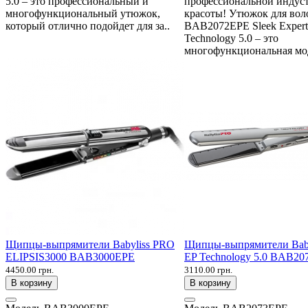
5.0 – это профессиональный и
профессиональной индус
многофункциональный утюжок,
красоты! Утюжок для воло
который отлично подойдет для за..
BAB2072EPE Sleek Expert
Technology 5.0 – это
многофункциональная мод
Щипцы-выпрямители Babyliss PRO
Щипцы-выпрямители Bab
ELIPSIS3000 BAB3000EPE
EP Technology 5.0 BAB2
4450.00 грн.
3110.00 грн.
В корзину
В корзину