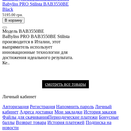
Babyliss PRO Stilista BAB3550BE
Black
5195.00 грн.
В корзину
Модель
BAB3550BE
BaByliss PRO BAB3550BE Stilista
производится в Италии, этот
выпрямитель использует
инновационные технологии для
достижения идеального результата.
Ке..
смотреть все товары
Личный кабинет
Авторизация
Регистрация
Напомнить пароль
Личный
кабинет
Адреса доставки
Мои закладки
История заказов
Файлы для скачивания
Периодические платежи
Бонусные
баллы
Возврат товара
История платежей
Подписка на
новости