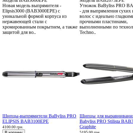
Модель
BAB3000EPE
Модель
BAB2073EPE
Новая модель выпрямителя -
Утюжок BaByliss PRO B
Elipsis3000 (BAB3000EPE) с
- для выпрямления сухих
уникальной формой корпуса из
волос с идеально гладким
нержавеющей стали с
прочными пластинами,
хромированным покрытием, а также
выполненными по технол
защитой для во..
Techno..
Щипцы-выпрямители BaByliss PRO
Щипцы для выравнивания
ELIPSIS BAB3100EPE
Babyliss PRO Stilista BAB
Graphite
4100.00 грн.
5195.00 грн.
В корзину