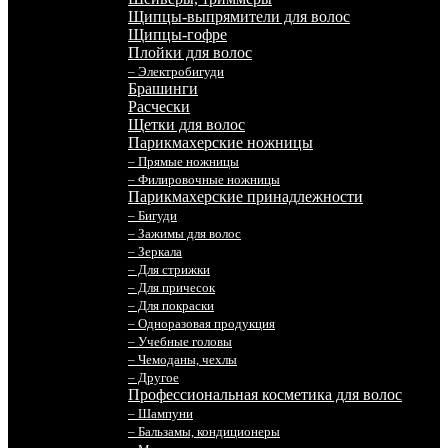
Щипцы-выпрямители для волос
Щипцы-гофре
Плойки для волос
– Электробигуди
Брашинги
Расчески
Щетки для волос
Парикмахерские ножницы
– Прямые ножницы
– Филировочные ножницы
Парикмахерские принадлежности
– Бигуди
– Зажимы для волос
– Зеркала
– Для стрижки
– Для причесок
– Для покраски
– Одноразовая продукция
– Учебные головы
– Чемоданы, чехлы
– Другое
Профессиональная косметика для волос
– Шампуни
– Бальзамы, кондиционеры