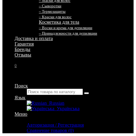
– Маски для волос
– Сыворотки
– Термозащиты
– Краски для волос
Косметика для тела
– Воски и крема для депиляции
– Принадлежности для депиляции
Доставка и оплата
Гарантия
Бренды
Отзывы
0
Поиск
Язык
Russian
Українська
Меню
Личный кабинет
Авторизация / Регистрация
Сравнение товаров (0)