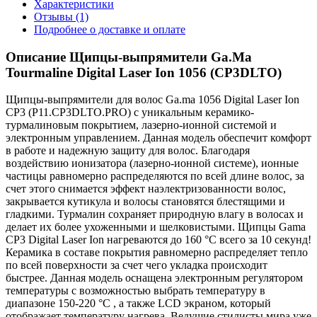
Характеристики
Отзывы (1)
Подробнее о доставке и оплате
Описание Щипцы-выпрямители Ga.Ma
Tourmaline Digital Laser Ion 1056 (CP3DLTO)
Щипцы-выпрямители для волос Ga.ma 1056 Digital Laser Ion
CP3 (P11.CP3DLTO.PRO) с уникальным керамико-
турмалиновым покрытием, лазерно-ионной системой и
электронным управлением. Данная модель обеспечит комфорт
в работе и надежную защиту для волос. Благодаря
воздействию ионизатора (лазерно-ионной системе), ионные
частицы равномерно распределяются по всей длине волос, за
счет этого снимается эффект наэлектризованности волос,
закрывается кутикула и волосы становятся блестящими и
гладкими. Турмалин сохраняет природную влагу в волосах и
делает их более ухоженными и шелковистыми. Щипцы Gama
CP3 Digital Laser Ion нагреваются до 160 °С всего за 10 секунд!
Керамика в составе покрытия равномерно распределяет тепло
по всей поверхности за счет чего укладка происходит
быстрее. Данная модель оснащена электронным регулятором
температуры с возможностью выбрать температуру в
диапазоне 150-220 °С , а также LCD экраном, который
отображает температуру нагрева. Ведущие стилисты мира уже