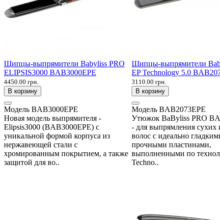
Щипцы-выпрямители Babyliss PRO
Щипцы-выпрямители Bab
ELIPSIS3000 BAB3000EPE
EP Technology 5.0 BAB2
4450.00 грн.
3110.00 грн.
В корзину
В корзину
Модель
BAB3000EPE
Модель
BAB2073EPE
Новая модель выпрямителя -
Утюжок BaByliss PRO B
Elipsis3000 (BAB3000EPE) с
- для выпрямления сухих
уникальной формой корпуса из
волос с идеально гладким
нержавеющей стали с
прочными пластинами,
хромированным покрытием, а также
выполненными по технол
защитой для во..
Techno..