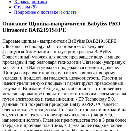
Характеристики
Отзывы (8)
Подробнее о доставке и оплате
Описание Щипцы-выпрямители Babyliss PRO
Ultrasonic BAB2191SEPE
Паровые щипцы - выпрямители BaByliss BAB2191SEPE
Ultrasonic Technology 5.0 – это новинка от ведущей
французской компании в индустрии красоты BaByliss.
Современный утюжок для волос превращает воду в микро
прохладный пар благодаря технологии Ultrasonic (ультразвук).
за счет этого Ваша укладка продержится намного дольше.
Щипцы сохраняют природную влагу в волосах вовремя
укладки и придают им гладкость шелковистость. Пластины
имеют увеличенную площадь и гарантируют превосходный
результат. Внимание! Еще одна особенность - это новейшее
металлизированное покрытие пластин тонким слоем металла
путем электролиза и гальванизации - EP Technology 5.0.
Данный тип покрытия приборов BaBylissPRO™ является
очень сложным процессом. По своей технологии похожий на
то, что применяется в ювелирных изделиях (например, в
напылении золота). Главные преимущества это в 3 раза более
твердые и прочные пластины, в 3 раза более гладкие, более
стойкие к химическим средствам. Наличие электронного