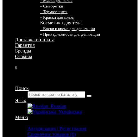
– Маски для волос
– Сыворотки
– Термозащиты
– Краски для волос
Косметика для тела
– Воски и крема для депиляции
– Принадлежности для депиляции
Доставка и оплата
Гарантия
Бренды
Отзывы
0
Поиск
Язык
Russian
Українська
Меню
Личный кабинет
Авторизация / Регистрация
Сравнение товаров (0)