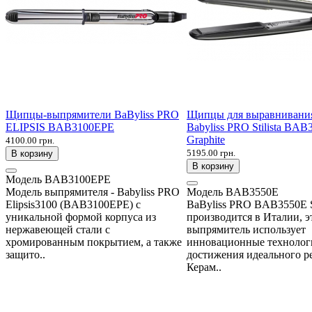
Щипцы-выпрямители BaByliss PRO
Щипцы для выравнивания
ELIPSIS BAB3100EPE
Babyliss PRO Stilista BAB
Graphite
4100.00 грн.
5195.00 грн.
В корзину
В корзину
Модель
BAB3100EPE
Модель выпрямителя - Babyliss PRO
Модель
BAB3550E
Elipsis3100 (BAB3100EPE) с
BaByliss PRO BAB3550E St
уникальной формой корпуса из
производится в Италии, э
нержавеющей стали с
выпрямитель использует
хромированным покрытием, а также
инновационные технолог
защито..
достижения идеального ре
Керам..