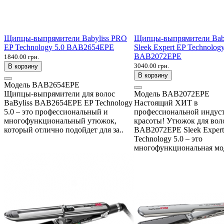
Щипцы-выпрямители Babyliss PRO
Щипцы-выпрямители Bab
EP Technology 5.0 BAB2654EPE
Sleek Expert EP Technology
BAB2072EPE
1840.00 грн.
3040.00 грн.
В корзину
В корзину
Модель
BAB2654EPE
Щипцы-выпрямители для волос
Модель
BAB2072EPE
BaByliss BAB2654EPE EP Technology
Настоящий ХИТ в
5.0 – это профессиональный и
профессиональной индус
многофункциональный утюжок,
красоты! Утюжок для воло
который отлично подойдет для за..
BAB2072EPE Sleek Expert
Technology 5.0 – это
многофункциональная мод