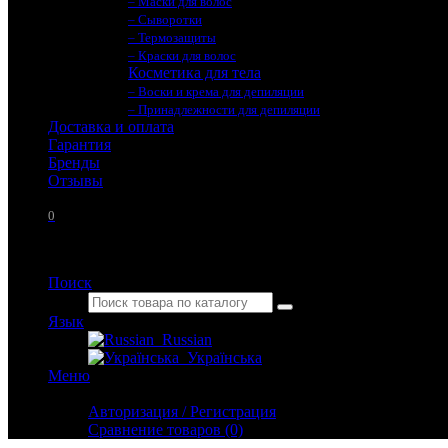
– Маски для волос
– Сыворотки
– Термозащиты
– Краски для волос
Косметика для тела
– Воски и крема для депиляции
– Принадлежности для депиляции
Доставка и оплата
Гарантия
Бренды
Отзывы
0
Поиск
Язык
Russian
Українська
Меню
Личный кабинет
Авторизация / Регистрация
Сравнение товаров (0)