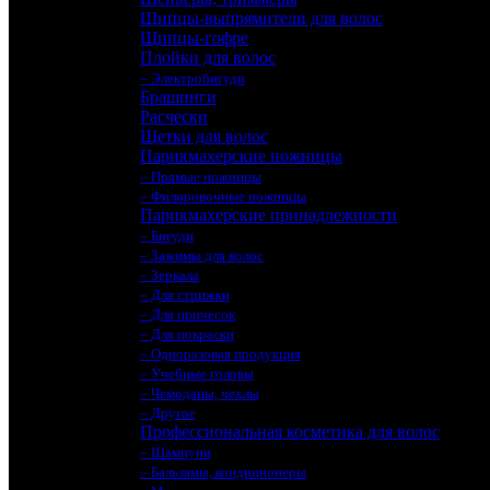
Щипцы-выпрямители для волос
Щипцы-гофре
Плойки для волос
– Электробигуди
Брашинги
Расчески
Щетки для волос
Парикмахерские ножницы
– Прямые ножницы
– Филировочные ножницы
Парикмахерские принадлежности
– Бигуди
– Зажимы для волос
– Зеркала
– Для стрижки
– Для причесок
– Для покраски
– Одноразовая продукция
– Учебные головы
– Чемоданы, чехлы
– Другое
Профессиональная косметика для волос
– Шампуни
– Бальзамы, кондиционеры