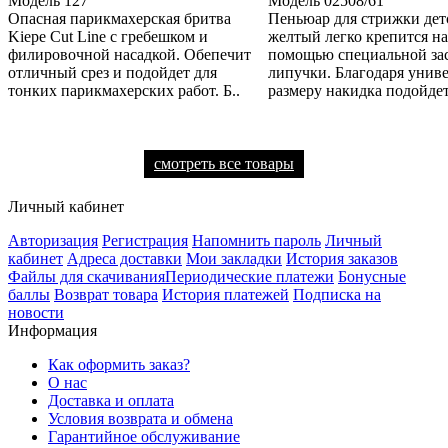
Модель
127
Модель
02508/61
Опасная парикмахерская бритва
Пеньюар для стрижки дет
Kiepe Cut Line с гребешком и
желтый легко крепится на
филировочной насадкой. Обепечит
помощью специальной за
отличный срез и подойдет для
липучки. Благодаря унив
тонких парикмахерских работ. Б..
размеру накидка подойдет
смотреть все товары
Личный кабинет
Авторизация
Регистрация
Напомнить пароль
Личный
кабинет
Адреса доставки
Мои закладки
История заказов
Файлы для скачивания
Периодические платежи
Бонусные
баллы
Возврат товара
История платежей
Подписка на
новости
Информация
Как оформить заказ?
О нас
Доставка и оплата
Условия возврата и обмена
Гарантийное обслуживание