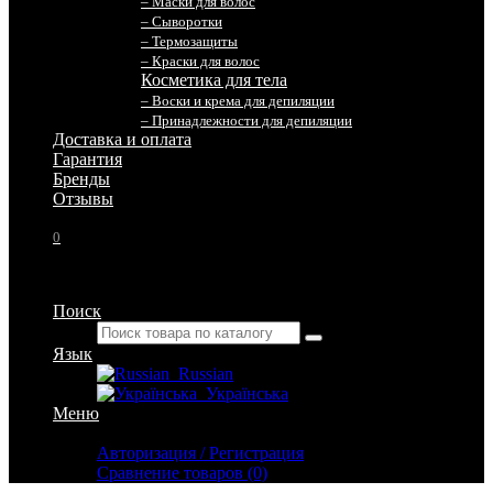
– Маски для волос
– Сыворотки
– Термозащиты
– Краски для волос
Косметика для тела
– Воски и крема для депиляции
– Принадлежности для депиляции
Доставка и оплата
Гарантия
Бренды
Отзывы
0
Поиск
Язык
Russian
Українська
Меню
Личный кабинет
Авторизация / Регистрация
Сравнение товаров (0)