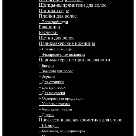
Щипцы-выпрямители для волос
Щипцы-гофре
Плойки для волос
– Электробигуди
Брашинги
Расчески
Щетки для волос
Парикмахерские ножницы
– Прямые ножницы
– Филировочные ножницы
Парикмахерские принадлежности
– Бигуди
– Зажимы для волос
– Зеркала
– Для стрижки
– Для причесок
– Для покраски
– Одноразовая продукция
– Учебные головы
– Чемоданы, чехлы
– Другое
Профессиональная косметика для волос
– Шампуни
– Бальзамы, кондиционеры