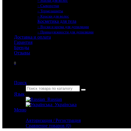
– Маски для волос
– Сыворотки
– Термозащиты
– Краски для волос
Косметика для тела
– Воски и крема для депиляции
– Принадлежности для депиляции
Доставка и оплата
Гарантия
Бренды
Отзывы
0
Поиск
Язык
Russian
Українська
Меню
Личный кабинет
Авторизация / Регистрация
Сравнение товаров (0)