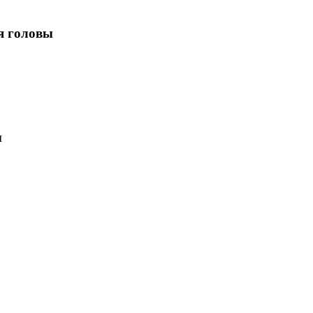
я головы
ы