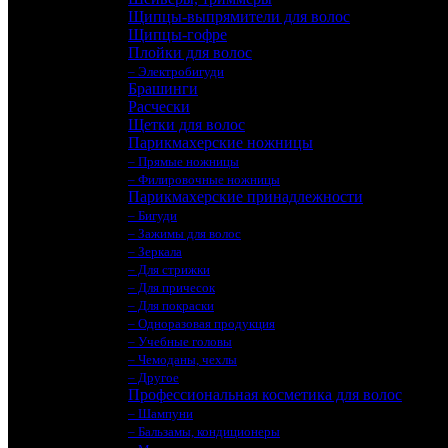
Щипцы-выпрямители для волос
Щипцы-гофре
Плойки для волос
– Электробигуди
Брашинги
Расчески
Щетки для волос
Парикмахерские ножницы
– Прямые ножницы
– Филировочные ножницы
Парикмахерские принадлежности
– Бигуди
– Зажимы для волос
– Зеркала
– Для стрижки
– Для причесок
– Для покраски
– Одноразовая продукция
– Учебные головы
– Чемоданы, чехлы
– Другое
Профессиональная косметика для волос
– Шампуни
– Бальзамы, кондиционеры