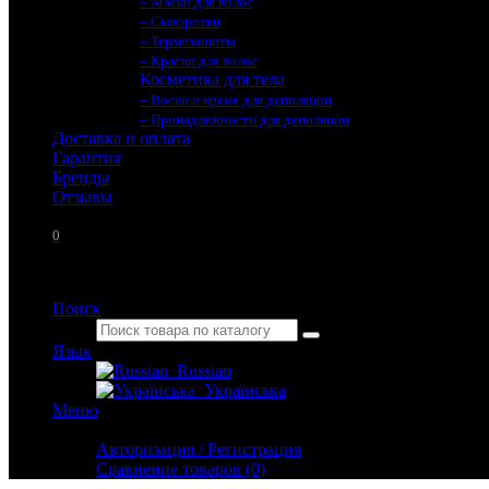
– Маски для волос
– Сыворотки
– Термозащиты
– Краски для волос
Косметика для тела
– Воски и крема для депиляции
– Принадлежности для депиляции
Доставка и оплата
Гарантия
Бренды
Отзывы
0
Поиск
Язык
Russian
Українська
Меню
Личный кабинет
Авторизация / Регистрация
Сравнение товаров (0)