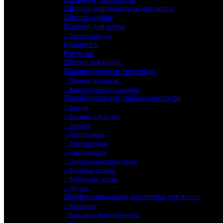
Щипцы-выпрямители для волос
Щипцы-гофре
Плойки для волос
– Электробигуди
Брашинги
Расчески
Щетки для волос
Парикмахерские ножницы
– Прямые ножницы
– Филировочные ножницы
Парикмахерские принадлежности
– Бигуди
– Зажимы для волос
– Зеркала
– Для стрижки
– Для причесок
– Для покраски
– Одноразовая продукция
– Учебные головы
– Чемоданы, чехлы
– Другое
Профессиональная косметика для волос
– Шампуни
– Бальзамы, кондиционеры