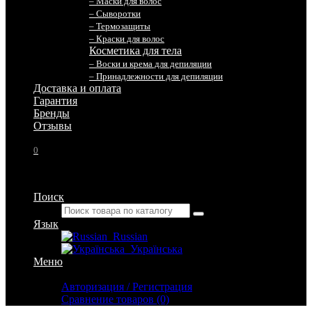
– Маски для волос
– Сыворотки
– Термозащиты
– Краски для волос
Косметика для тела
– Воски и крема для депиляции
– Принадлежности для депиляции
Доставка и оплата
Гарантия
Бренды
Отзывы
0
Поиск
Язык
Russian
Українська
Меню
Личный кабинет
Авторизация / Регистрация
Сравнение товаров (0)