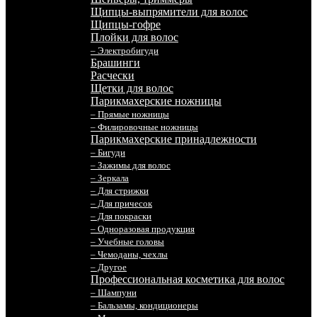
Щипцы-выпрямители для волос
Щипцы-гофре
Плойки для волос
– Электробигуди
Брашинги
Расчески
Щетки для волос
Парикмахерские ножницы
– Прямые ножницы
– Филировочные ножницы
Парикмахерские принадлежности
– Бигуди
– Зажимы для волос
– Зеркала
– Для стрижки
– Для причесок
– Для покраски
– Одноразовая продукция
– Учебные головы
– Чемоданы, чехлы
– Другое
Профессиональная косметика для волос
– Шампуни
– Бальзамы, кондиционеры