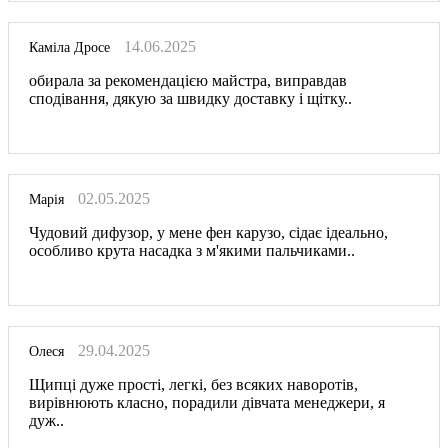
14.06.2025
Каміла Дросе
обирала за рекомендацією майстра, виправдав
сподівання, дякую за швидку доставку і щітку..
02.05.2025
Марія
Чудовий дифузор, у мене фен карузо, сідає ідеально,
особливо крута насадка з м'якими пальчиками..
29.04.2025
Олеся
Щипці дуже прості, легкі, без всяких наворотів,
вирівнюють класно, порадили дівчата менеджери, я
дуж..