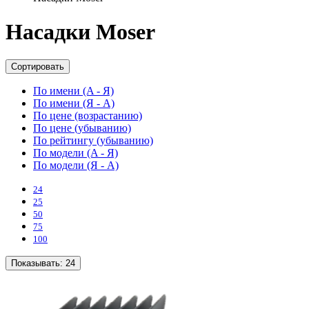
Насадки Moser
Сортировать
По имени (A - Я)
По имени (Я - A)
По цене (возрастанию)
По цене (убыванию)
По рейтингу (убыванию)
По модели (A - Я)
По модели (Я - A)
24
25
50
75
100
Показывать:
24