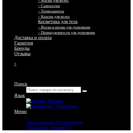
– Маски для волос
– Сыворотки
– Термозащиты
– Краски для волос
Косметика для тела
– Воски и крема для депиляции
– Принадлежности для депиляции
Доставка и оплата
Гарантия
Бренды
Отзывы
0
Поиск
Язык
Russian
Українська
Меню
Личный кабинет
Авторизация / Регистрация
Сравнение товаров (0)