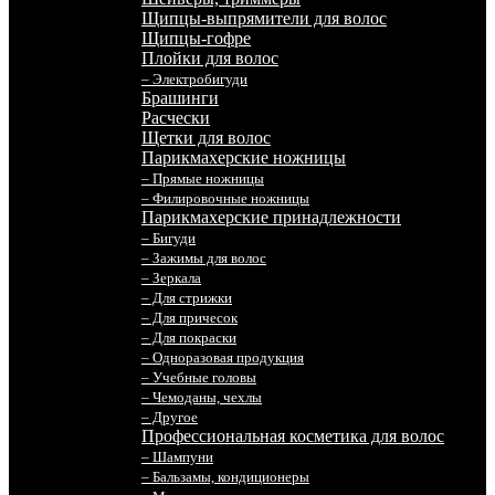
Щипцы-выпрямители для волос
Щипцы-гофре
Плойки для волос
– Электробигуди
Брашинги
Расчески
Щетки для волос
Парикмахерские ножницы
– Прямые ножницы
– Филировочные ножницы
Парикмахерские принадлежности
– Бигуди
– Зажимы для волос
– Зеркала
– Для стрижки
– Для причесок
– Для покраски
– Одноразовая продукция
– Учебные головы
– Чемоданы, чехлы
– Другое
Профессиональная косметика для волос
– Шампуни
– Бальзамы, кондиционеры