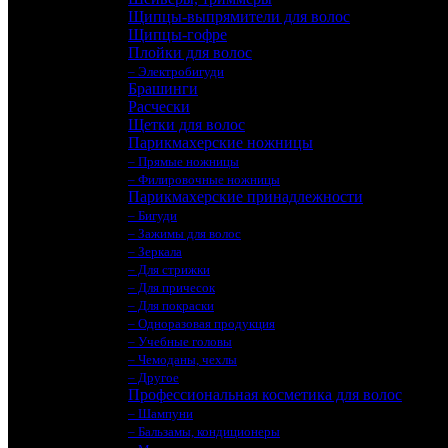
Щипцы-выпрямители для волос
Щипцы-гофре
Плойки для волос
– Электробигуди
Брашинги
Расчески
Щетки для волос
Парикмахерские ножницы
– Прямые ножницы
– Филировочные ножницы
Парикмахерские принадлежности
– Бигуди
– Зажимы для волос
– Зеркала
– Для стрижки
– Для причесок
– Для покраски
– Одноразовая продукция
– Учебные головы
– Чемоданы, чехлы
– Другое
Профессиональная косметика для волос
– Шампуни
– Бальзамы, кондиционеры