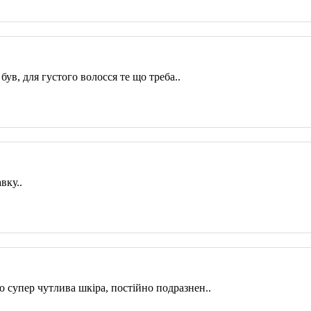
в, для густого волосся те що треба..
вку..
о супер чутлива шкіра, постійно подразнен..