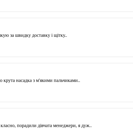
кую за швидку доставку і щітку..
во крута насадка з м'якими пальчиками..
 класно, порадили дівчата менеджери, я дуж..