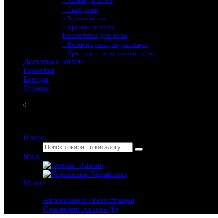
– Маски для волос
– Сыворотки
– Термозащиты
– Краски для волос
Косметика для тела
– Воски и крема для депиляции
– Принадлежности для депиляции
Доставка и оплата
Гарантия
Бренды
Отзывы
0
Поиск
Язык
Russian
Українська
Меню
Личный кабинет
Авторизация / Регистрация
Сравнение товаров (0)