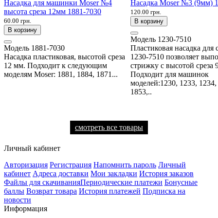
Насадка для машинки Moser №4
Насадка Moser №3 (9мм) 
высота среза 12мм 1881-7030
120.00 грн.
60.00 грн.
В корзину
В корзину
Модель
1230-7510
Модель
1881-7030
Пластиковая насадка для
Насадка пластиковая, высотой среза
1230-7510 позволяет вып
12 мм. Подходит к следующим
стрижку с высотой среза 
моделям Moser: 1881, 1884, 1871...
Подходит для машинок
моделей:1230, 1233, 1234,
1853,..
смотреть все товары
Личный кабинет
Авторизация
Регистрация
Напомнить пароль
Личный
кабинет
Адреса доставки
Мои закладки
История заказов
Файлы для скачивания
Периодические платежи
Бонусные
баллы
Возврат товара
История платежей
Подписка на
новости
Информация