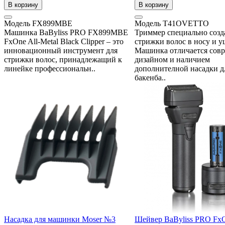
В корзину
В корзину
Модель
FX899MBE
Модель
T41OVETTO
Машинка BaByliss PRO FX899MBE
Триммер специально созд
FxOne All-Metal Black Clipper – это
стрижки волос в носу и у
инновационный инструмент для
Машинка отличается сов
стрижки волос, принадлежащий к
дизайном и наличием
линейке профессиональн..
дополнителной насадки д
бакенба..
Насадка для машинки Moser №3
Шейвер BaByliss PRO Fx