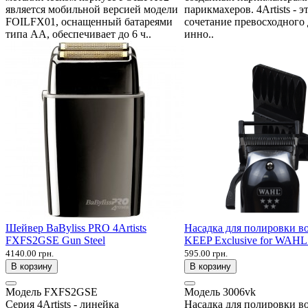
является мобильной версией модели
парикмахеров. 4Artists - э
FOILFX01, оснащенный батареями
сочетание превосходного 
типа АА, обеспечивает до 6 ч..
инно..
Шейвер BaByliss PRO 4Artists
Насадка для полировки 
FXFS2GSE Gun Steel
KEEP Exclusive for WAHL
4140.00 грн.
595.00 грн.
В корзину
В корзину
Модель
FXFS2GSE
Модель
3006vk
Серия 4Artists - линейка
Насадка для полировки 