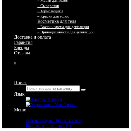
– Маски для волос
– Сыворотки
– Термозащиты
– Краски для волос
Косметика для тела
– Воски и крема для депиляции
– Принадлежности для депиляции
Доставка и оплата
Гарантия
Бренды
Отзывы
0
Поиск
Язык
Russian
Українська
Меню
Личный кабинет
Авторизация / Регистрация
Сравнение товаров (0)