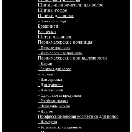
Щипцы-выпрямители для волос
Щипцы-гофре
Плойки для волос
– Электробигуди
Брашинги
Расчески
Щетки для волос
Парикмахерские ножницы
– Прямые ножницы
– Филировочные ножницы
Парикмахерские принадлежности
– Бигуди
– Зажимы для волос
– Зеркала
– Для стрижки
– Для причесок
– Для покраски
– Одноразовая продукция
– Учебные головы
– Чемоданы, чехлы
– Другое
Профессиональная косметика для волос
– Шампуни
– Бальзамы, кондиционеры