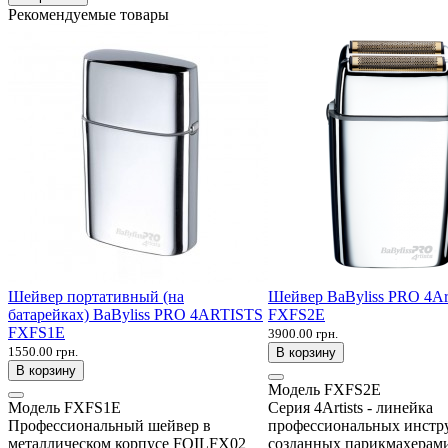
Рекомендуемые товары
Шейвер портативный (на
Шейвер BaByliss PRO 4Art
батарейках) BaByliss PRO 4ARTISTS
FXFS2E
FXFS1E
3900.00 грн.
1550.00 грн.
В корзину
В корзину
Модель
FXFS2E
Модель
FXFS1E
Серия 4Artists - линейка
Профессиональный шейвер в
профессиональных инстр
металлическом корпусе FOILFX02
созданных парикмахерами