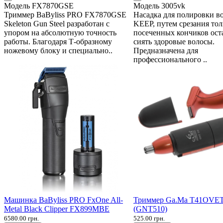
Модель
FX7870GSE
Модель
3005vk
Триммер BaByliss PRO FX7870GSE
Насадка для полировки 
Skeleton Gun Steel разработан с
KEEP, путем срезания тол
упором на абсолютную точность
посеченных кончиков ост
работы. Благодаря Т-образному
сиять здоровые волосы.
ножевому блоку и специально..
Предназначена для
профессионального ..
Машинка BaByliss PRO FxOne All-
Триммер Ga.Ma T41OVE
Metal Black Clipper FX899MBE
(GNT510)
6580.00 грн.
525.00 грн.