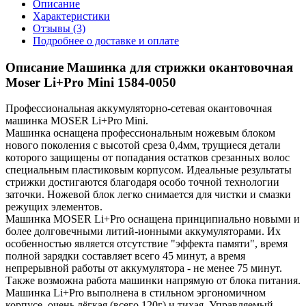
Описание
Характеристики
Отзывы (3)
Подробнее о доставке и оплате
Описание Машинка для стрижки окантовочная
Moser Li+Pro Mini 1584-0050
Профессиональная аккумуляторно-сетевая окантовочная
машинка MOSER Li+Pro Mini.
Машинка оснащена профессиональным ножевым блоком
нового поколения с высотой среза 0,4мм, трущиеся детали
которого защищены от попадания остатков срезанных волос
специальным пластиковым корпусом. Идеальные результаты
стрижки достигаются благодаря особо точной технологии
заточки. Ножевой блок легко снимается для чистки и смазки
режущих элементов.
Машинка MOSER Li+Pro оснащена принципиально новыми и
более долговечными литий-ионными аккумуляторами. Их
особенностью является отсутствие "эффекта памяти", время
полной зарядки составляет всего 45 минут, а время
непрерывной работы от аккумулятора - не менее 75 минут.
Также возможна работа машинки напрямую от блока питания.
Машинка Li+Pro выполнена в стильном эргономичном
корпусе, очень лёгкая (всего 120г) и тихая. Управляемый