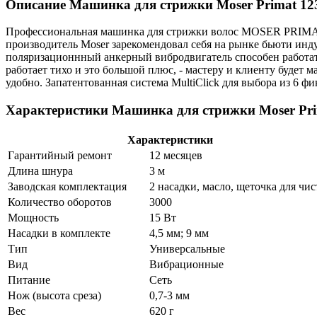
Описание Машинка для стрижки Moser Primat 12
Профессиональная машинка для стрижки волос MOSER PRIMAT 
производитель Moser зарекомендовал себя на рынке бьюти инд
поляризационнный анкерный вибродвигатель способен работат
работает тихо и это большой плюс, - мастеру и клиенту будет
удобно. Запатентованная система MultiClick для выбора из 6 ф
Характеристики Машинка для стрижки Moser Pri
Характеристики
Гарантийный ремонт
12 месяцев
Длина шнура
3 м
Заводская комплектация
2 насадки, масло, щеточка для чи
Количество оборотов
3000
Мощность
15 Вт
Насадки в комплекте
4,5 мм; 9 мм
Тип
Универсальные
Вид
Вибрационные
Питание
Сеть
Нож (высота среза)
0,7-3 мм
Вес
620 г