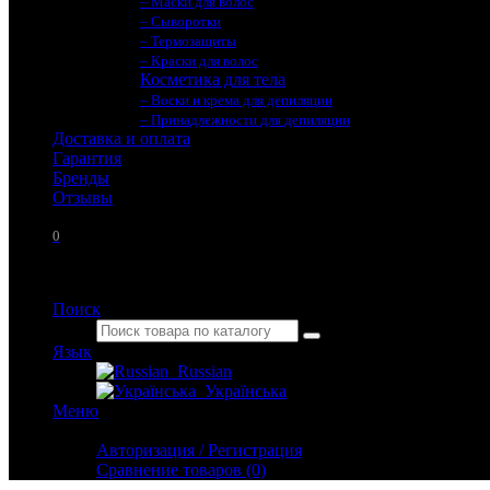
– Маски для волос
– Сыворотки
– Термозащиты
– Краски для волос
Косметика для тела
– Воски и крема для депиляции
– Принадлежности для депиляции
Доставка и оплата
Гарантия
Бренды
Отзывы
0
Поиск
Язык
Russian
Українська
Меню
Личный кабинет
Авторизация / Регистрация
Сравнение товаров (0)