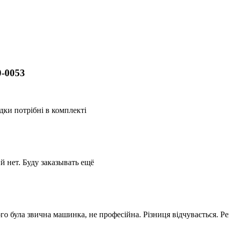
-0053
дки потрібні в комплекті
 нет. Буду заказывать ещё
ого була звична машинка, не професійна. Різниця відчувається. 