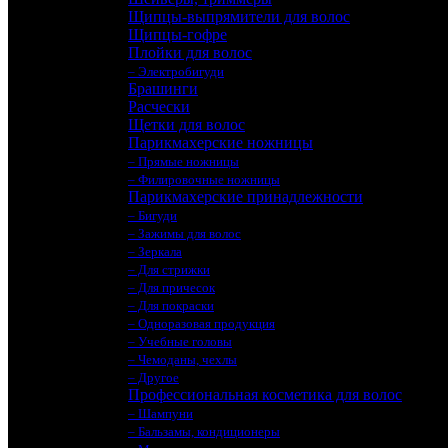
Щипцы-выпрямители для волос
Щипцы-гофре
Плойки для волос
– Электробигуди
Брашинги
Расчески
Щетки для волос
Парикмахерские ножницы
– Прямые ножницы
– Филировочные ножницы
Парикмахерские принадлежности
– Бигуди
– Зажимы для волос
– Зеркала
– Для стрижки
– Для причесок
– Для покраски
– Одноразовая продукция
– Учебные головы
– Чемоданы, чехлы
– Другое
Профессиональная косметика для волос
– Шампуни
– Бальзамы, кондиционеры