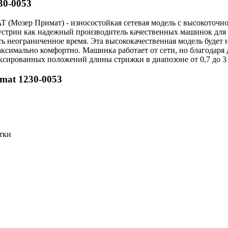
30-0053
(Мозер Примат) - износостойкая сетевая модель с высокоточн
устрии как надежный производитель качественных машинок для 
ь неограниченное время. Эта высококачественная модель будет
 максимально комфортно. Машинка работает от сети, но благодар
иксированных положений длины стрижки в диапозоне от 0,7 до 3 
mat 1230-0053
стки