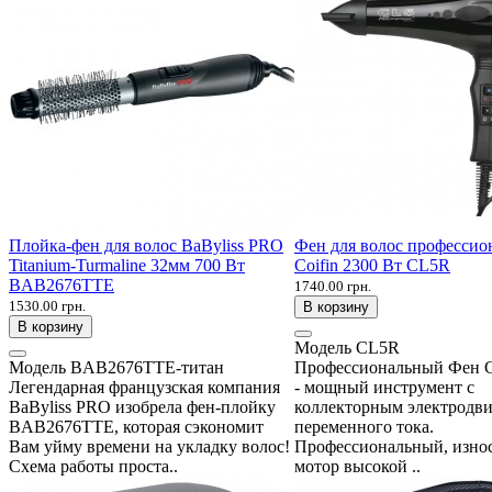
Плойка-фен для волос BaByliss PRO
Фен для волос професси
Titanium-Turmaline 32мм 700 Вт
Coifin 2300 Вт CL5R
BAB2676TTE
1740.00 грн.
1530.00 грн.
В корзину
В корзину
Модель
CL5R
Модель
BAB2676TTE-титан
Профессиональный Фен C
Легендарная французская компания
- мощный инструмент с
BaByliss PRO изобрела фен-плойку
коллекторным электродви
BAB2676TTE, которая сэкономит
переменного тока.
Вам уйму времени на укладку волос!
Профессиональный, изно
Схема работы проста..
мотор высокой ..