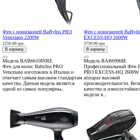
Фен с ионизацией BaByliss PRO
Фен с ионизацией BaByli
Veneziano 2200W
EXCESS-HQ 2600W
2250.00 грн.
3750.00 грн.
В корзину
В корзину
Модель
BAB6610INRE
Модель
BAB6990IE
Фен для волос Babyliss PRO
Профессиональный Фен B
Veneziano изготовлен в Италии и
PRO EXCESS-HQ 2600W 
отвечает самым высоким стандартам
аппарат высокой
качества. Данная модель является
производительности. Вел
одной из самых популярны..
качество и износостойкос
модели в..