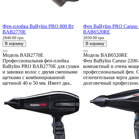
Фен-плойка BaByliss PRO 800 Вт
Фен BaByliss PRO Caruso
BAB2770E
BAB6520RE
2840.00 грн.
2050.00 грн.
В корзину
В корзину
Модель
BAB2770E
Модель
BAB6520RE
Профессиональная фен-плойка
Фен BaByliss Caruso 2200
BaByliss PRO BAB2770E для сушки
компактный и очень мощ
и завивки волос с двумя сменными
профессиональный фен. 
щетками с комбинированной
отличительная черта данн
щетиной 40 и 50 мм. Имеет два..
долговечный профессион.