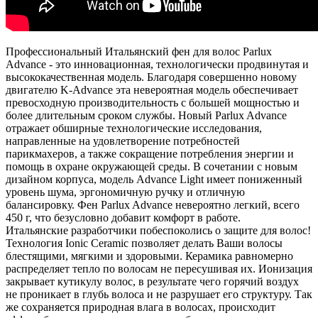
Профессиональный Итальянский фен для волос Parlux
Advance - это инновационная, технологически продвинутая и
высококачественная модель. Благодаря совершенно новому
двигателю K-Advance эта невероятная модель обеспечивает
превосходную производительность с большей мощностью и
более длительным сроком службы. Новый Parlux Advance
отражает обширные технологические исследования,
направленные на удовлетворение потребностей
парикмахеров, а также сокращение потребления энергии и
помощь в охране окружающей среды. В сочетании с новым
дизайном корпуса, модель Advance Light имеет пониженный
уровень шума, эргономичную ручку и отличную
балансировку. Фен Parlux Advance невероятно легкий, всего
450 г, что безусловно добавит комфорт в работе.
Итальянские разработчики побеспоколись о защите для волос!
Технология Ionic Ceramic позволяет делать Ваши волосы
блестящими, мягкими и здоровыми. Керамика равномерно
распределяет тепло по волосам не пересушивая их. Ионизация
закрывает кутикулу волос, в результате чего горячий воздух
не проникает в глубь волоса и не разрушает его структуру. Так
же сохраняется природная влага в волосах, происходит