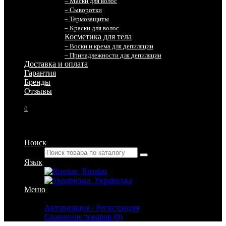
– Маски для волос
– Сыворотки
– Термозащиты
– Краски для волос
Косметика для тела
– Воски и крема для депиляции
– Принадлежности для депиляции
Доставка и оплата
Гарантия
Бренды
Отзывы
0
Поиск
Язык
Russian
Українська
Меню
Личный кабинет
Авторизация / Регистрация
Сравнение товаров (0)