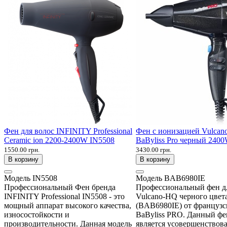
Фен для волос INFINITY Professional
Фен с ионизацией Vulca
Ceramic ion 2200-2400W IN5508
BaByliss Pro черный 240
1550.00 грн.
3430.00 грн.
В корзину
В корзину
Модель
IN5508
Модель
BAB6980IE
Профессиональный Фен бренда
Профессиональный фен д
INFINITY Professional IN5508 - это
Vulcano-HQ черного цвет
мощный аппарат высокого качества,
(BAB6980IE) от французс
износостойкости и
BaByliss PRO. Данный фе
производительности. Данная модель
является усовершенствова