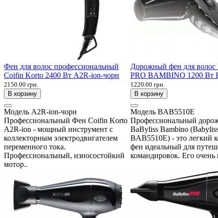
Фен для волос профессиональный
Дорожный фен для волос 
Coifin Korto 2400 Вт A2R-ion-чорн
PRO BAMBINO 1200 Вт 
2150.00 грн.
1220.00 грн.
В корзину
В корзину
Модель
A2R-ion-чорн
Модель
BAB5510E
Профессиональный Фен Coifin Korto
Профессиональный доро
A2R-ion - мощный инструмент с
BaByliss Bambino (Babylis
коллекторным электродвигателем
BAB5510E) - это легкий 
переменного тока.
фен идеальный для путеш
Профессиональный, износостойкий
командировок. Его очень 
мотор..