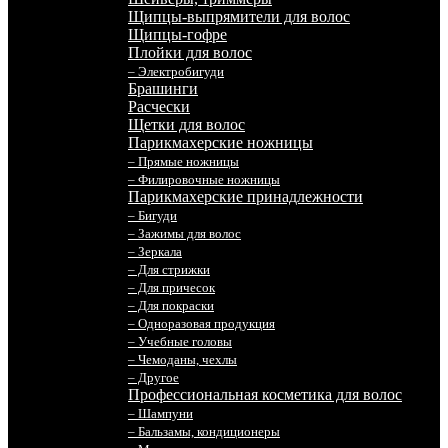
Щипцы-выпрямители для волос
Щипцы-гофре
Плойки для волос
– Электробигуди
Брашинги
Расчески
Щетки для волос
Парикмахерские ножницы
– Прямые ножницы
– Филировочные ножницы
Парикмахерские принадлежности
– Бигуди
– Зажимы для волос
– Зеркала
– Для стрижки
– Для причесок
– Для покраски
– Одноразовая продукция
– Учебные головы
– Чемоданы, чехлы
– Другое
Профессиональная косметика для волос
– Шампуни
– Бальзамы, кондиционеры