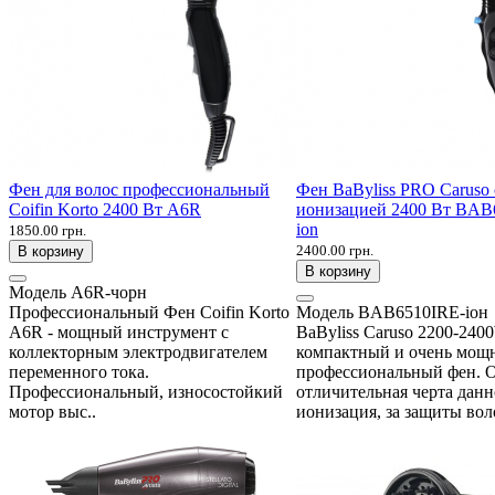
Фен для волос профессиональный
Фен BaByliss PRO Caruso 
Coifin Korto 2400 Вт A6R
ионизацией 2400 Вт BAB
ion
1850.00 грн.
2400.00 грн.
В корзину
В корзину
Модель
A6R-чорн
Профессиональный Фен Coifin Korto
Модель
BAB6510IRE-іон
A6R - мощный инструмент с
BaByliss Caruso 2200-240
коллекторным электродвигателем
компактный и очень мощ
переменного тока.
профессиональный фен. 
Профессиональный, износостойкий
отличительная черта данн
мотор выс..
ионизация, за защиты воло