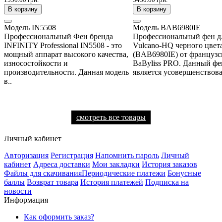
В корзину
В корзину
Модель
IN5508
Модель
BAB6980IE
Профессиональный Фен бренда
Профессиональный фен д
INFINITY Professional IN5508 - это
Vulcano-HQ черного цвет
мощный аппарат высокого качества,
(BAB6980IE) от французс
износостойкости и
BaByliss PRO. Данный фе
производительности. Данная модель
является усовершенствова
в..
смотреть все товары
Личный кабинет
Авторизация
Регистрация
Напомнить пароль
Личный
кабинет
Адреса доставки
Мои закладки
История заказов
Файлы для скачивания
Периодические платежи
Бонусные
баллы
Возврат товара
История платежей
Подписка на
новости
Информация
Как оформить заказ?