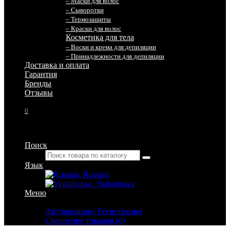
– Маски для волос
– Сыворотки
– Термозащиты
– Краски для волос
Косметика для тела
– Воски и крема для депиляции
– Принадлежности для депиляции
Доставка и оплата
Гарантия
Бренды
Отзывы
0
Поиск
Язык
Russian
Українська
Меню
Личный кабинет
Авторизация / Регистрация
Сравнение товаров (0)