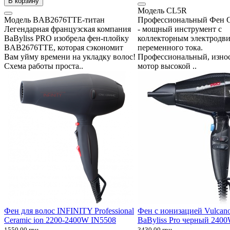
В корзину
Модель
CL5R
Модель
BAB2676TTE-титан
Профессиональный Фен C
Легендарная французская компания
- мощный инструмент с
BaByliss PRO изобрела фен-плойку
коллекторным электродви
BAB2676TTE, которая сэкономит
переменного тока.
Вам уйму времени на укладку волос!
Профессиональный, изно
Схема работы проста..
мотор высокой ..
Фен для волос INFINITY Professional
Фен с ионизацией Vulca
Ceramic ion 2200-2400W IN5508
BaByliss Pro черный 240
1550.00 грн.
3430.00 грн.