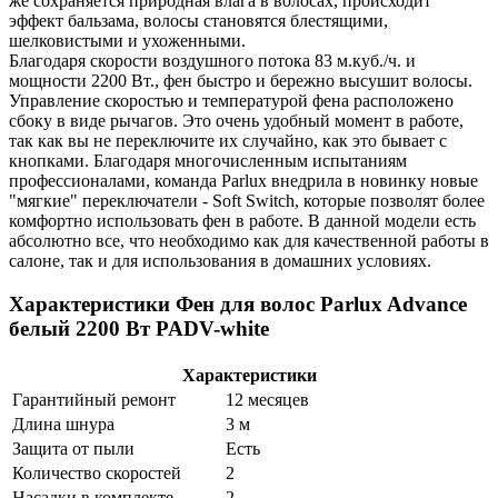
же сохраняется природная влага в волосах, происходит
эффект бальзама, волосы становятся блестящими,
шелковистыми и ухоженными.
Благодаря скорости воздушного потока 83 м.куб./ч. и
мощности 2200 Вт., фен быстро и бережно высушит волосы.
Управление скоростью и температурой фена расположено
сбоку в виде рычагов. Это очень удобный момент в работе,
так как вы не переключите их случайно, как это бывает с
кнопками. Благодаря многочисленным испытаниям
профессионалами, команда Parlux внедрила в новинку новые
"мягкие" переключатели - Soft Switch, которые позволят более
комфортно использовать фен в работе. В данной модели есть
абсолютно все, что необходимо как для качественной работы в
салоне, так и для использования в домашних условиях.
Характеристики Фен для волос Parlux Advance
белый 2200 Вт PADV-white
Характеристики
Гарантийный ремонт
12 месяцев
Длина шнура
3 м
Защита от пыли
Есть
Количество скоростей
2
Насадки в комплекте
2