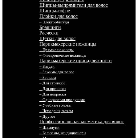
Щипцы-выпрямители для волос
Щипцы-гофре
Плойки для волос
– Электробигуди
Брашинги
Расчески
Щетки для волос
Парикмахерские ножницы
– Прямые ножницы
– Филировочные ножницы
Парикмахерские принадлежности
– Бигуди
– Зажимы для волос
– Зеркала
– Для стрижки
– Для причесок
– Для покраски
– Одноразовая продукция
– Учебные головы
– Чемоданы, чехлы
– Другое
Профессиональная косметика для волос
– Шампуни
– Бальзамы, кондиционеры