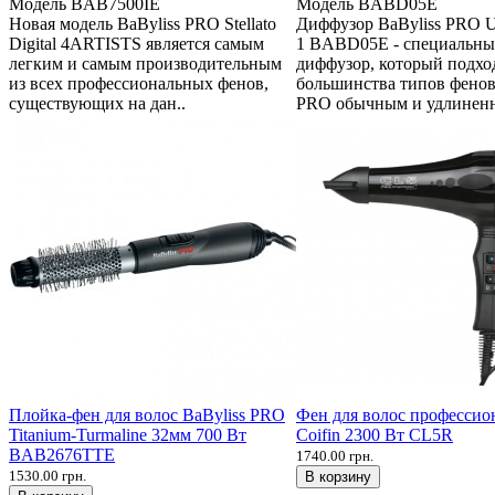
Модель
BAB7500IE
Модель
BABD05E
Новая модель BaByliss PRO Stellato
Диффузор BaByliss PRO Un
Digital 4ARTISTS является самым
1 BABD05E - специальн
легким и самым производительным
диффузор, который подхо
из всех профессиональных фенов,
большинства типов фенов
существующих на дан..
PRO обычным и удлиненн
Плойка-фен для волос BaByliss PRO
Фен для волос професси
Titanium-Turmaline 32мм 700 Вт
Coifin 2300 Вт CL5R
BAB2676TTE
1740.00 грн.
1530.00 грн.
В корзину