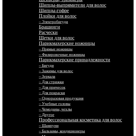
Щипцы-выпрямители для волос
Щипцы-гофре
Плойки для волос
– Электробигуди
Брашинги
Расчески
Щетки для волос
Парикмахерские ножницы
– Прямые ножницы
– Филировочные ножницы
Парикмахерские принадлежности
– Бигуди
– Зажимы для волос
– Зеркала
– Для стрижки
– Для причесок
– Для покраски
– Одноразовая продукция
– Учебные головы
– Чемоданы, чехлы
– Другое
Профессиональная косметика для волос
– Шампуни
– Бальзамы, кондиционеры