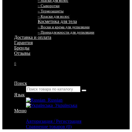
– Маски для волос
– Сыворотки
– Термозащиты
– Краски для волос
Косметика для тела
– Воски и крема для депиляции
– Принадлежности для депиляции
Доставка и оплата
Гарантия
Бренды
Отзывы
0
Поиск
Язык
Russian
Українська
Меню
Личный кабинет
Авторизация / Регистрация
Сравнение товаров (0)