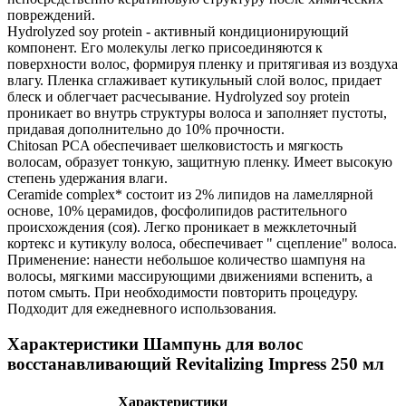
повреждений.
Hydrolyzed soy protein - активный кондиционирующий
компонент. Его молекулы легко присоединяются к
поверхности волос, формируя пленку и притягивая из воздуха
влагу. Пленка сглаживает кутикульный слой волос, придает
блеск и облегчает расчесывание. Hydrolyzed soy protein
проникает во внутрь структуры волоса и заполняет пустоты,
придавая дополнительно до 10% прочности.
Chitosan PCA обеспечивает шелковистость и мягкость
волосам, образует тонкую, защитную пленку. Имеет высокую
степень удержания влаги.
Ceramide complex* состоит из 2% липидов на ламеллярной
основе, 10% церамидов, фосфолипидов растительного
происхождения (соя). Легко проникает в межклеточный
кортекс и кутикулу волоса, обеспечивает " сцепление" волоса.
Применение: нанести небольшое количество шампуня на
волосы, мягкими массирующими движениями вспенить, а
потом смыть. При необходимости повторить процедуру.
Подходит для ежедневного использования.
Характеристики Шампунь для волос
восстанавливающий Revitalizing Impress 250 мл
Характеристики