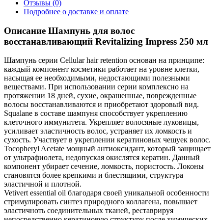
Отзывы (0)
Подробнее о доставке и оплате
Описание Шампунь для волос
восстанавливающий Revitalizing Impress 250 мл
Шампунь серии Cellular hair retention основан на принципе:
каждый компонент косметики работает на уровне клетки,
насыщая ее необходимыми, недостающими полезными
веществами. При использовании серии комплексно на
протяжении 18 дней, сухие, окрашенные, поврежденные
волосы восстанавливаются и приобретают здоровый вид.
Squalane в составе шампуня способствует укреплению
клеточного иммунитета. Укрепляет волосяные луковицы,
усиливает эластичность волос, устраняет их ломкость и
сухость. Участвует в укреплении кератиновых чешуек волос.
Tocopheryl Acetate мощный антиоксидант, который защищает
от ультрафиолета, недопуская окислятся кератин. Данный
компонент убирает сечение, ломкость, пористость. Локоны
становятся более крепкими и блестящими, структура
эластичной и плотной.
Vetivert essential oil благодаря своей уникальной особенности
стримулировать синтез природного коллагена, повышает
эластичноть соединительных тканей, реставрируя
непосредственно кератиновую структуру после химических