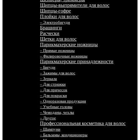
Щипцы-выпрямители для волос
Щипцы-гофре
Плойки для волос
– Электробигуди
Брашинги
Расчески
Щетки для волос
Парикмахерские ножницы
– Прямые ножницы
– Филировочные ножницы
Парикмахерские принадлежности
– Бигуди
– Зажимы для волос
– Зеркала
– Для стрижки
– Для причесок
– Для покраски
– Одноразовая продукция
– Учебные головы
– Чемоданы, чехлы
– Другое
Профессиональная косметика для волос
– Шампуни
– Бальзамы, кондиционеры