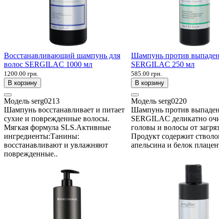
Восстанавливающий шампунь для
Шампунь против выпаден
волос SERGILAC 1000 мл
SERGILAC 250 мл
1200.00 грн.
585.00 грн.
В корзину
В корзину
Модель
serg0213
Модель
serg0220
Шампунь восстанавливает и питает
Шампунь против выпаде
сухие и поврежденные волосы.
SERGILAC деликатно оч
Мягкая формула SLS.Активные
головы и волосы от загря
ингредиенты:Танины:
Продукт содержит стволо
восстанавливают и увлажняют
апельсина и белок плацен
поврежденные..