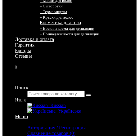
– Маски для волос
– Сыворотки
– Термозащиты
– Краски для волос
Косметика для тела
– Воски и крема для депиляции
– Принадлежности для депиляции
Доставка и оплата
Гарантия
Бренды
Отзывы
0
Поиск
Язык
Russian
Українська
Меню
Личный кабинет
Авторизация / Регистрация
Сравнение товаров (0)