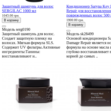
Защитный шампунь для волос
Кондиционер Saryna Key
SERGILAC 1000 мл
Repair для восстановлени
поврежденных волос 500
1045.00 грн.
1900.00 грн.
В корзину
В корзину
Модель
serg0190
Защитный шампунь для волос.
Модель
sk28499
Создает защитную пленку на
Основой кондиционера Sa
волосах. Мягкая формула SLS.
Damage Repair является н
Содержит UV фильтры.Активные
формула на основе масла 
ингредиенты:Танины:
глубоко восстанавливает 
восстанавливают и..
корней до самых ..