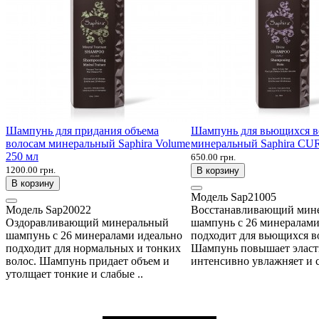
Шампунь для придания объема
Шампунь для вьющихся в
волосам минеральный Saphira Volume
минеральный Saphira CU
250 мл
650.00 грн.
1200.00 грн.
В корзину
В корзину
Модель
Sap21005
Модель
Sap20022
Восстанавливающий мин
Оздоравливающий минеральный
шампунь с 26 минералами
шампунь с 26 минералами идеально
подходит для вьющихся в
подходит для нормальных и тонких
Шампунь повышает эласт
волос. Шампунь придает объем и
интенсивно увлажняет и с
утолщает тонкие и слабые ..