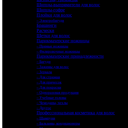
Щипцы-выпрямители для волос
Щипцы-гофре
Плойки для волос
– Электробигуди
Брашинги
Расчески
Щетки для волос
Парикмахерские ножницы
– Прямые ножницы
– Филировочные ножницы
Парикмахерские принадлежности
– Бигуди
– Зажимы для волос
– Зеркала
– Для стрижки
– Для причесок
– Для покраски
– Одноразовая продукция
– Учебные головы
– Чемоданы, чехлы
– Другое
Профессиональная косметика для волос
– Шампуни
– Бальзамы, кондиционеры