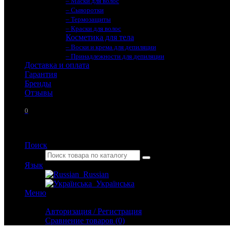
– Маски для волос
– Сыворотки
– Термозащиты
– Краски для волос
Косметика для тела
– Воски и крема для депиляции
– Принадлежности для депиляции
Доставка и оплата
Гарантия
Бренды
Отзывы
0
Поиск
Язык
Russian
Українська
Меню
Личный кабинет
Авторизация / Регистрация
Сравнение товаров (0)