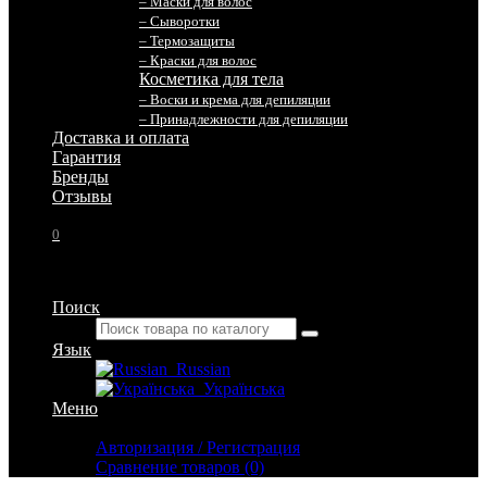
– Маски для волос
– Сыворотки
– Термозащиты
– Краски для волос
Косметика для тела
– Воски и крема для депиляции
– Принадлежности для депиляции
Доставка и оплата
Гарантия
Бренды
Отзывы
0
Поиск
Язык
Russian
Українська
Меню
Личный кабинет
Авторизация / Регистрация
Сравнение товаров (0)