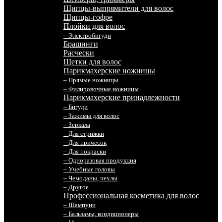
Щипцы-выпрямители для волос
Щипцы-гофре
Плойки для волос
– Электробигуди
Брашинги
Расчески
Щетки для волос
Парикмахерские ножницы
– Прямые ножницы
– Филировочные ножницы
Парикмахерские принадлежности
– Бигуди
– Зажимы для волос
– Зеркала
– Для стрижки
– Для причесок
– Для покраски
– Одноразовая продукция
– Учебные головы
– Чемоданы, чехлы
– Другое
Профессиональная косметика для волос
– Шампуни
– Бальзамы, кондиционеры