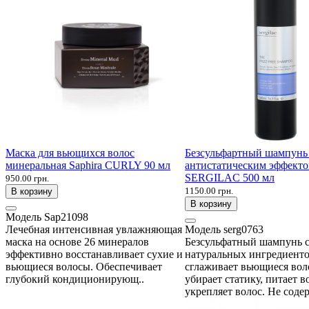
Маска для вьющихся волос
Безсульфартный шампунь 
минеральная Saphira CURLY 90 мл
антистатическим эффект
SERGILAC 500 мл
950.00 грн.
1150.00 грн.
В корзину
В корзину
Модель
Sap21098
Лечебная интенсивная увлажняющая
Модель
serg0763
маска на основе 26 минералов
Безсульфатный шампунь 
эффективно восстанавливает сухие и
натуральных ингредиенто
вьющиеся волосы. Обеспечивает
сглаживает вьющиеся вол
глубокий кондиционирующ..
убирает статику, питает в
укрепляет волос. Не соде