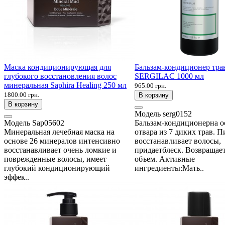
Маска кондиционирующая для
Бальзам-кондиционер тра
глубокого восстановления волос
SERGILAC 1000 мл
минеральная Saphira Healing 250 мл
965.00 грн.
1800.00 грн.
В корзину
В корзину
Модель
serg0152
Модель
Sap05602
Бальзам-кондиционерна о
Минеральная лечебная маска на
отвара из 7 диких трав. П
основе 26 минералов интенсивно
восстанавливает волосы,
восстанавливает очень ломкие и
придаетблеск. Возвращае
поврежденные волосы, имеет
объем. Активные
глубокий кондиционирующий
ингредиенты:Мать..
эффек..