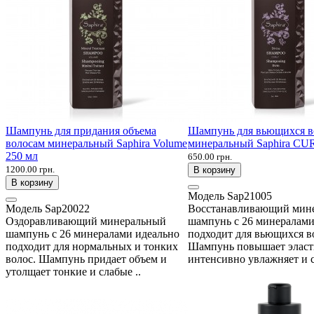
Шампунь для придания объема
Шампунь для вьющихся в
волосам минеральный Saphira Volume
минеральный Saphira CU
250 мл
650.00 грн.
1200.00 грн.
В корзину
В корзину
Модель
Sap21005
Модель
Sap20022
Восстанавливающий мин
Оздоравливающий минеральный
шампунь с 26 минералами
шампунь с 26 минералами идеально
подходит для вьющихся в
подходит для нормальных и тонких
Шампунь повышает эласт
волос. Шампунь придает объем и
интенсивно увлажняет и с
утолщает тонкие и слабые ..