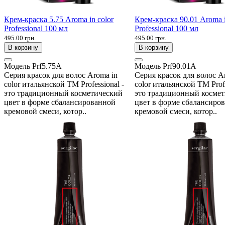
Крем-краска 5.75 Aroma in color
Крем-краска 90.01 Aroma i
Professional 100 мл
Professional 100 мл
495.00 грн.
495.00 грн.
В корзину
В корзину
Модель
Prf5.75A
Модель
Prf90.01A
Серия красок для волос Aroma in
Серия красок для волос A
color итальянской ТМ Professional -
color итальянской ТМ Profe
это традиционный косметический
это традиционный косме
цвет в форме сбалансированной
цвет в форме сбалансиро
кремовой смеси, котор..
кремовой смеси, котор..