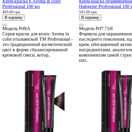
Крем-краска 6 Aroma in color
Крем-краска безаммиачная
Professional 100 мл
Hairgenie Professional 100 
495.00 грн.
545.00 грн.
В корзину
В корзину
Модель
Prf6A
Модель
Prf7.71H
Серия красок для волос Aroma in
Формула для окрашивани
color итальянской ТМ Professional -
последнего поколения, и
это традиционный косметический
крем, обогащенный акти
цвет в форме сбалансированной
ингредиентами, аналоги
кремовой смеси, котор..
компонентам самой струк
пит..