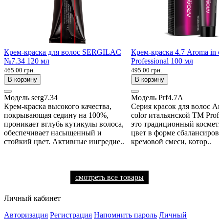
Крем-краска для волос SERGILAC
Крем-краска 4.7 Aroma in 
№7.34 120 мл
Professional 100 мл
465.00 грн.
495.00 грн.
В корзину
В корзину
Модель
serg7.34
Модель
Prf4.7A
Крем-краска высокого качества,
Серия красок для волос A
покрывающая седину на 100%,
color итальянской ТМ Profe
проникает вглубь кутикулы волоса,
это традиционный косме
обеспечивает насыщенный и
цвет в форме сбалансиро
стойкий цвет. Активные ингредие..
кремовой смеси, котор..
смотреть все товары
Личный кабинет
Авторизация
Регистрация
Напомнить пароль
Личный