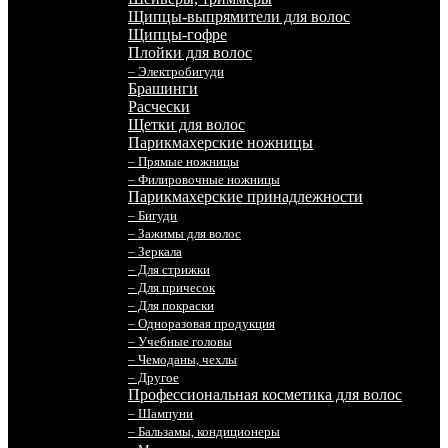
Щипцы-выпрямители для волос
Щипцы-гофре
Плойки для волос
– Электробигуди
Брашинги
Расчески
Щетки для волос
Парикмахерские ножницы
– Прямые ножницы
– Филировочные ножницы
Парикмахерские принадлежности
– Бигуди
– Зажимы для волос
– Зеркала
– Для стрижки
– Для причесок
– Для покраски
– Одноразовая продукция
– Учебные головы
– Чемоданы, чехлы
– Другое
Профессиональная косметика для волос
– Шампуни
– Бальзамы, кондиционеры