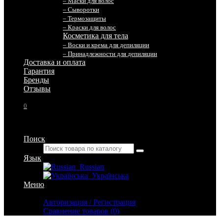
– Маски для волос
– Сыворотки
– Термозащиты
– Краски для волос
Косметика для тела
– Воски и крема для депиляции
– Принадлежности для депиляции
Доставка и оплата
Гарантия
Бренды
Отзывы
0
Поиск
Язык
Russian
Українська
Меню
Личный кабинет
Авторизация / Регистрация
Сравнение товаров (0)