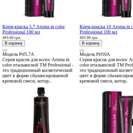
Крем-краска 5.7 Aroma in color
Крем-краска 10 Aroma in c
Professional 100 мл
Professional 100 мл
495.00 грн.
495.00 грн.
В корзину
В корзину
Модель
Prf5.7A
Модель
Prf10A
Серия красок для волос Aroma in
Серия красок для волос A
color итальянской ТМ Professional -
color итальянской ТМ Profe
это традиционный косметический
это традиционный косме
цвет в форме сбалансированной
цвет в форме сбалансиро
кремовой смеси, котор..
кремовой смеси, котор..