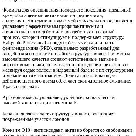
Формула для окрашивания последнего поколения, идеальный
крем, обогащенный активными ингредиентами,
аналогичными компонентам самой структуры волос, питает и
увлажняет с эффективным профилактическим и
антиоксидантным действием, воздействуя на важный
процесс, который стимулирует и поддерживает структуру.
Hairgenie Professional - продукт без аммиака или пара-
фенилендиамина (PPD), специально разработанный для
воздействия на тонкие и слабые структуры волос. Пигменты
высочайшего качества создают естественные, мягкие и
интенсивные блики, осветляя от одного до четырех тонов и
маскируя седые волосы в идеальный баланс с их структурным
и меланическим состоянием. Деликатное очищающее
действие цветного крема облегчает окончательное смывание.
Краска содержит:
Аргановое масло увлажняет, укрепляет волосы за счет
высокой концентрации витамина Е.
Кератин является часть структуры волоса, восполняет
поврежденные участки локонов
Коэнзим Q10 - антиоксидант, активно борется со свободными
радикалами, укрепляет волосы. Применение: смешать краску