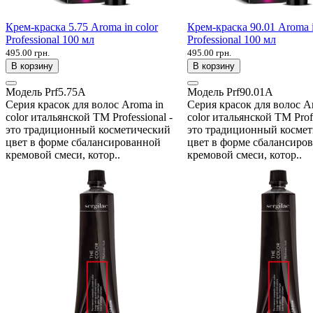
Крем-краска 5.75 Aroma in color
Крем-краска 90.01 Aroma i
Professional 100 мл
Professional 100 мл
495.00 грн.
495.00 грн.
В корзину
В корзину
Модель
Prf5.75A
Модель
Prf90.01A
Серия красок для волос Aroma in
Серия красок для волос A
color итальянской ТМ Professional -
color итальянской ТМ Profe
это традиционный косметический
это традиционный косме
цвет в форме сбалансированной
цвет в форме сбалансиро
кремовой смеси, котор..
кремовой смеси, котор..