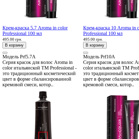
Крем-краска 5.7 Aroma in color
Крем-краска 10 Aroma in c
Professional 100 мл
Professional 100 мл
495.00 грн.
495.00 грн.
В корзину
В корзину
Модель
Prf5.7A
Модель
Prf10A
Серия красок для волос Aroma in
Серия красок для волос A
color итальянской ТМ Professional -
color итальянской ТМ Profe
это традиционный косметический
это традиционный косме
цвет в форме сбалансированной
цвет в форме сбалансиро
кремовой смеси, котор..
кремовой смеси, котор..