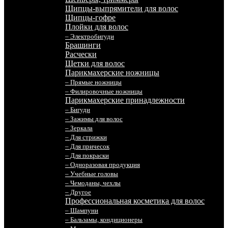
Щипцы-выпрямители для волос
Щипцы-гофре
Плойки для волос
– Электробигуди
Брашинги
Расчески
Щетки для волос
Парикмахерские ножницы
– Прямые ножницы
– Филировочные ножницы
Парикмахерские принадлежности
– Бигуди
– Зажимы для волос
– Зеркала
– Для стрижки
– Для причесок
– Для покраски
– Одноразовая продукция
– Учебные головы
– Чемоданы, чехлы
– Другое
Профессиональная косметика для волос
– Шампуни
– Бальзамы, кондиционеры