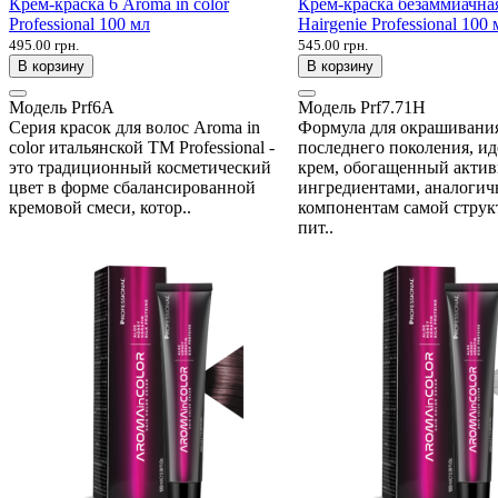
Крем-краска 6 Aroma in color
Крем-краска безаммиачная
Professional 100 мл
Hairgenie Professional 100 
495.00 грн.
545.00 грн.
В корзину
В корзину
Модель
Prf6A
Модель
Prf7.71H
Серия красок для волос Aroma in
Формула для окрашивани
color итальянской ТМ Professional -
последнего поколения, и
это традиционный косметический
крем, обогащенный акти
цвет в форме сбалансированной
ингредиентами, аналоги
кремовой смеси, котор..
компонентам самой струк
пит..