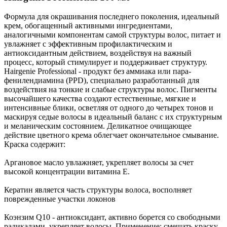
Формула для окрашивания последнего поколения, идеальный
крем, обогащенный активными ингредиентами,
аналогичными компонентам самой структуры волос, питает и
увлажняет с эффективным профилактическим и
антиоксидантным действием, воздействуя на важный
процесс, который стимулирует и поддерживает структуру.
Hairgenie Professional - продукт без аммиака или пара-
фенилендиамина (PPD), специально разработанный для
воздействия на тонкие и слабые структуры волос. Пигменты
высочайшего качества создают естественные, мягкие и
интенсивные блики, осветляя от одного до четырех тонов и
маскируя седые волосы в идеальный баланс с их структурным
и меланическим состоянием. Деликатное очищающее
действие цветного крема облегчает окончательное смывание.
Краска содержит:
Аргановое масло увлажняет, укрепляет волосы за счет
высокой концентрации витамина Е.
Кератин является часть структуры волоса, восполняет
поврежденные участки локонов
Коэнзим Q10 - антиоксидант, активно борется со свободными
радикалами, укрепляет волосы. Применение: смешать краску