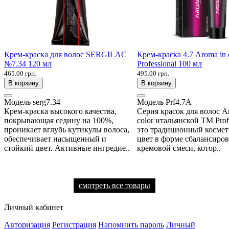
Крем-краска для волос SERGILAC
Крем-краска 4.7 Aroma in 
№7.34 120 мл
Professional 100 мл
465.00 грн.
495.00 грн.
В корзину
В корзину
Модель
serg7.34
Модель
Prf4.7A
Крем-краска высокого качества,
Серия красок для волос A
покрывающая седину на 100%,
color итальянской ТМ Profe
проникает вглубь кутикулы волоса,
это традиционный косме
обеспечивает насыщенный и
цвет в форме сбалансиро
стойкий цвет. Активные ингредие..
кремовой смеси, котор..
смотреть все товары
Личный кабинет
Авторизация
Регистрация
Напомнить пароль
Личный