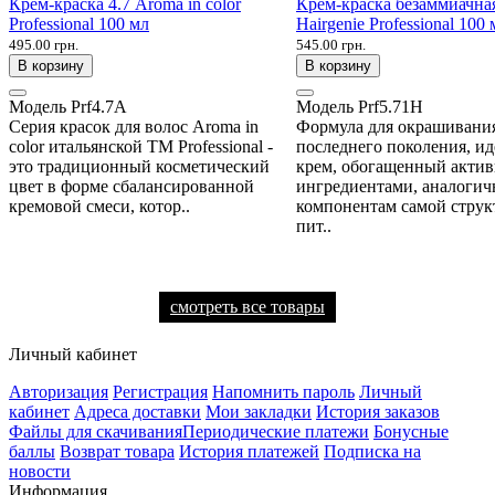
Крем-краска 4.7 Aroma in color
Крем-краска безаммиачная
Professional 100 мл
Hairgenie Professional 100 
495.00 грн.
545.00 грн.
В корзину
В корзину
Модель
Prf4.7A
Модель
Prf5.71H
Серия красок для волос Aroma in
Формула для окрашивани
color итальянской ТМ Professional -
последнего поколения, и
это традиционный косметический
крем, обогащенный акти
цвет в форме сбалансированной
ингредиентами, аналоги
кремовой смеси, котор..
компонентам самой струк
пит..
смотреть все товары
Личный кабинет
Авторизация
Регистрация
Напомнить пароль
Личный
кабинет
Адреса доставки
Мои закладки
История заказов
Файлы для скачивания
Периодические платежи
Бонусные
баллы
Возврат товара
История платежей
Подписка на
новости
Информация