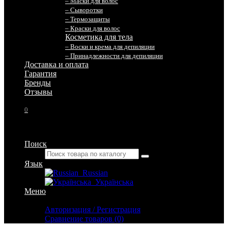
– Маски для волос
– Сыворотки
– Термозащиты
– Краски для волос
Косметика для тела
– Воски и крема для депиляции
– Принадлежности для депиляции
Доставка и оплата
Гарантия
Бренды
Отзывы
0
Поиск
Язык
Russian
Українська
Меню
Личный кабинет
Авторизация / Регистрация
Сравнение товаров (0)