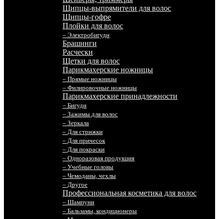
Щипцы-выпрямители для волос
Щипцы-гофре
Плойки для волос
– Электробигуди
Брашинги
Расчески
Щетки для волос
Парикмахерские ножницы
– Прямые ножницы
– Филировочные ножницы
Парикмахерские принадлежности
– Бигуди
– Зажимы для волос
– Зеркала
– Для стрижки
– Для причесок
– Для покраски
– Одноразовая продукция
– Учебные головы
– Чемоданы, чехлы
– Другое
Профессиональная косметика для волос
– Шампуни
– Бальзамы, кондиционеры