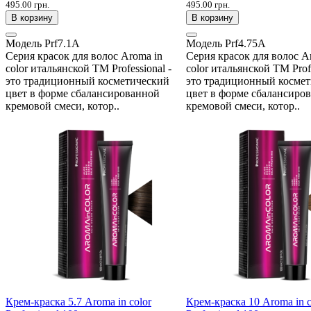
495.00 грн.
495.00 грн.
В корзину
В корзину
Модель
Prf7.1A
Модель
Prf4.75A
Серия красок для волос Aroma in
Серия красок для волос A
color итальянской ТМ Professional -
color итальянской ТМ Profe
это традиционный косметический
это традиционный косме
цвет в форме сбалансированной
цвет в форме сбалансиро
кремовой смеси, котор..
кремовой смеси, котор..
Крем-краска 5.7 Aroma in color
Крем-краска 10 Aroma in c