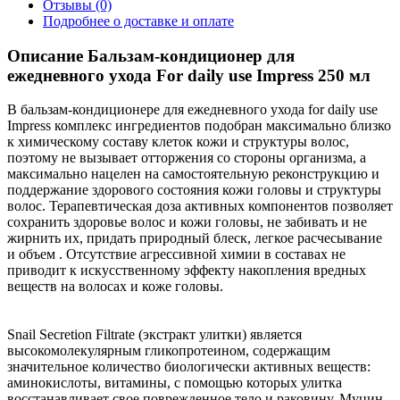
Отзывы (0)
Подробнее о доставке и оплате
Описание Бальзам-кондиционер для
ежедневного ухода For daily use Impress 250 мл
В бальзам-кондиционере для ежедневного ухода for daily use
Impress комплекс ингредиентов подобран максимально близко
к химическому составу клеток кожи и структуры волос,
поэтому не вызывает отторжения со стороны организма, а
максимально нацелен на самостоятельную реконструкцию и
поддержание здорового состояния кожи головы и структуры
волос. Терапевтическая доза активных компонентов позволяет
сохранить здоровье волос и кожи головы, не забивать и не
жирнить их, придать природный блеск, легкое расчесывание
и объем . Отсутствие агрессивной химии в составах не
приводит к искусственному эффекту накопления вредных
веществ на волосах и коже головы.
Snail Secretion Filtrate (экстракт улитки) является
высокомолекулярным гликопротеином, содержащим
значительное количество биологически активных веществ:
аминокислоты, витамины, с помощью которых улитка
восстанавливает свое поврежденное тело и раковину. Муцин