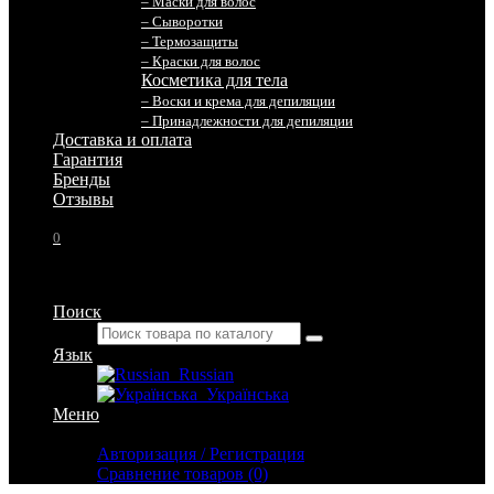
– Маски для волос
– Сыворотки
– Термозащиты
– Краски для волос
Косметика для тела
– Воски и крема для депиляции
– Принадлежности для депиляции
Доставка и оплата
Гарантия
Бренды
Отзывы
0
Поиск
Язык
Russian
Українська
Меню
Личный кабинет
Авторизация / Регистрация
Сравнение товаров (0)