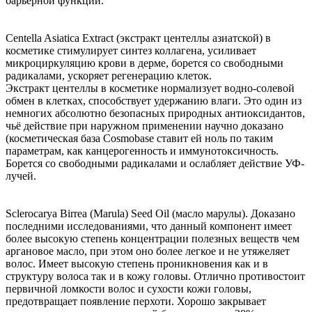
барьерной функции.
Centella Asiatica Extract (экстракт центеллы азиатской) в
косметике стимулирует синтез коллагена, усиливает
микроциркуляцию крови в дерме, борется со свободными
радикалами, ускоряет регенерацию клеток.
Экстракт центеллы в косметике нормализует водно-солевой
обмен в клетках, способствует удержанию влаги. Это один из
немногих абсолютно безопасных природных антиоксидантов,
чьё действие при наружном применении научно доказано
(косметическая база Cosmobase ставит ей ноль по таким
параметрам, как канцерогенность и иммунотоксичность.
Борется со свободными радикалами и ослабляет действие УФ-
лучей.
Sclerocarya Birrea (Marula) Seed Oil (масло марулы). Доказано
последними исследованиями, что данный компонент имеет
более высокую степень концентрации полезных веществ чем
аргановое масло, при этом оно более легкое и не утяжеляет
волос. Имеет высокую степень проникновения как и в
структуру волоса так и в кожу головы. Отлично противостоит
первичной ломкости волос и сухости кожи головы,
предотвращает появление перхоти. Хорошо закрывает