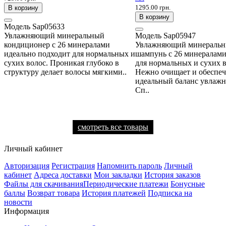
1295.00 грн.
В корзину
В корзину
Модель
Sap05633
Увлажняющий минеральный
Модель
Sap05947
кондиционер с 26 минералами
Увлажняющий минераль
идеально подходит для нормальных и
шампунь с 26 минералами
сухих волос. Проникая глубоко в
для нормальных и сухих в
структуру делает волосы мягкими..
Нежно очищает и обеспеч
идеальный баланс увлажн
Сп..
смотреть все товары
Личный кабинет
Авторизация
Регистрация
Напомнить пароль
Личный
кабинет
Адреса доставки
Мои закладки
История заказов
Файлы для скачивания
Периодические платежи
Бонусные
баллы
Возврат товара
История платежей
Подписка на
новости
Информация