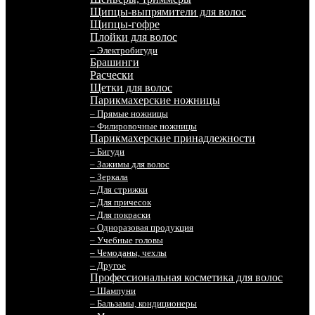
Щипцы-выпрямители для волос
Щипцы-гофре
Плойки для волос
– Электробигуди
Брашинги
Расчески
Щетки для волос
Парикмахерские ножницы
– Прямые ножницы
– Филировочные ножницы
Парикмахерские принадлежности
– Бигуди
– Зажимы для волос
– Зеркала
– Для стрижки
– Для причесок
– Для покраски
– Одноразовая продукция
– Учебные головы
– Чемоданы, чехлы
– Другое
Профессиональная косметика для волос
– Шампуни
– Бальзамы, кондиционеры