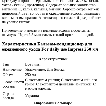
кутикулу и придает зеркальный блеск волосам. 28% состава
масла - белки ( протеины). Содержат большое количество
витамина С, калия, кальция, магния. Хорошо сохраняет как
природный цвет волос так и окрашенные волосы, защищает
волосы от выгорания. Антиоксидант: создает барьерный щит
на уровне клеток.
Применение: нанести на влажные волосы после мытья
шампуня. Через 2-3 мин смыть теплой проточной водой.
Характеристики Бальзам-кондиционер для
ежедневного ухода For daily use Impress 250 мл
Характеристики
Тип
Все типы
Назначение
Увлажнение; Для блеска
Объем
250 мл
С экстрактом улитки; С экстрактом чайного
Особенности
гриба; С экстрактом центеллы азиатской; С
состава
маслом марулы.
Страна
Украина
бренда
Информация о товаре