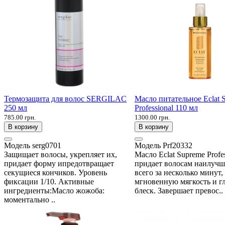
Термозащита для волос SERGILAC
Масло питательное Eclat 
250 мл
Professional 110 мл
785.00 грн.
1300.00 грн.
В корзину
В корзину
Модель
serg0701
Модель
Prf20332
Защищает волосы, укрепляет их,
Масло Eclat Supreme Profes
придает форму ипредотвращает
придает волосам наилуч
секущиеся кончиков. Уровень
всего за несколько минут,
фиксации 1/10. Активные
мгновенную мягкость и г
ингредиенты:Масло жожоба:
блеск. Завершает превос..
моментально ..