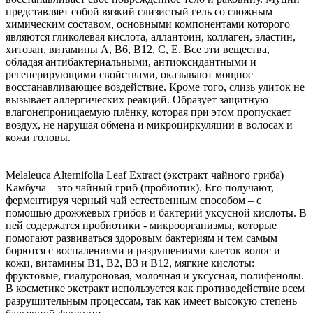
представляет собой вязкий слизистый гель со сложным
химическим составом, основными компонентами которого
являются гликолевая кислота, аллантоин, коллаген, эластин,
хитозан, витамины А, В6, В12, С, Е. Все эти вещества,
обладая антибактериальными, антиоксидантными и
регенерирующими свойствами, оказывают мощное
восстанавливающее воздействие. Кроме того, слизь улиток не
вызывает аллергических реакций. Образует защитную
влагонепроницаемую плёнку, которая при этом пропускает
воздух, не нарушая обмена и микроциркуляции в волосах и
кожи головы.
Melaleuca Alternifolia Leaf Extract (экстракт чайного гриба)
Камбуча – это чайный гриб (пробиотик). Его получают,
ферментируя черный чай естественным способом – с
помощью дрожжевых грибов и бактерий уксусной кислоты. В
ней содержатся пробиотики - микроорганизмы, которые
помогают развиваться здоровым бактериям и тем самым
борются с воспалениями и разрушениями клеток волос и
кожи, витамины B1, B2, B3 и B12, мягкие кислоты:
фруктовые, гиалуроновая, молочная и уксусная, полифенолы.
В косметике экстракт используется как противодействие всем
разрушительным процессам, так как имеет высокую степень