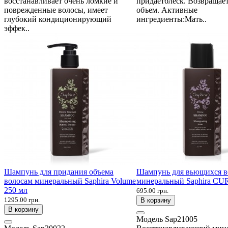
восстанавливает очень ломкие и
придаетблеск. Возвращае
поврежденные волосы, имеет
объем. Активные
глубокий кондиционирующий
ингредиенты:Мать..
эффек..
Шампунь для придания объема
Шампунь для вьющихся в
волосам минеральный Saphira Volume
минеральный Saphira CU
250 мл
695.00 грн.
1295.00 грн.
В корзину
В корзину
Модель
Sap21005