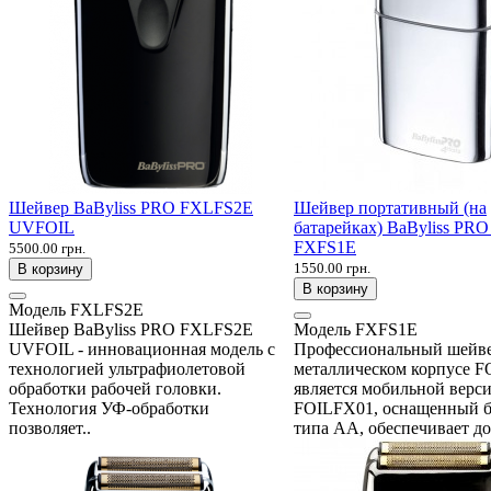
Шейвер BaByliss PRO FXLFS2E
Шейвер портативный (на
UVFOIL
батарейках) BaByliss PR
FXFS1E
5500.00 грн.
1550.00 грн.
В корзину
В корзину
Модель
FXLFS2E
Шейвер BaByliss PRO FXLFS2E
Модель
FXFS1E
UVFOIL - инновационная модель с
Профессиональный шейве
технологией ультрафиолетовой
металлическом корпусе 
обработки рабочей головки.
является мобильной верс
Технология УФ-обработки
FOILFX01, оснащенный б
позволяет..
типа АА, обеспечивает до 