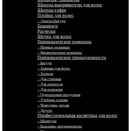
Щипцы-выпрямители для волос
Щипцы-гофре
Плойки для волос
– Электробигуди
Брашинги
Расчески
Щетки для волос
Парикмахерские ножницы
– Прямые ножницы
– Филировочные ножницы
Парикмахерские принадлежности
– Бигуди
– Зажимы для волос
– Зеркала
– Для стрижки
– Для причесок
– Для покраски
– Одноразовая продукция
– Учебные головы
– Чемоданы, чехлы
– Другое
Профессиональная косметика для волос
– Шампуни
– Бальзамы, кондиционеры