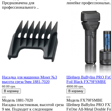
Предназначена для
линейке профессиональн.
профессионального ..
Насадка для машинки Moser №3
Шейвер BaByliss PRO Fx
высота среза 9мм 1881-7020
Foil Black FX79FSMBE
60.00 грн.
4800.00 грн.
В корзину
В корзину
Модель
1881-7020
Модель
FX79FSMBE
Насадка пластиковая, высотой среза
Шейвер BaByliss PRO F
9 мм. Подходит к следующим
FxOne All-Metal Double Fo