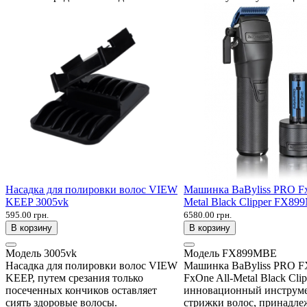
Насадка для полировки волос VIEW
Машинка BaByliss PRO Fx
KEEP 3005vk
Metal Black Clipper FX8
595.00 грн.
6580.00 грн.
В корзину
В корзину
Модель
3005vk
Модель
FX899MBE
Насадка для полировки волос VIEW
Машинка BaByliss PRO 
KEEP, путем срезания только
FxOne All-Metal Black Clip
посеченных кончиков оставляет
инновационный инструме
сиять здоровые волосы.
стрижки волос, принадл