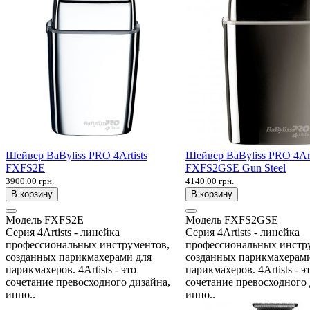
Шейвер BaByliss PRO 4Artists
Шейвер BaByliss PRO 4Art
FXFS2E
FXFS2GSE Gun Steel
3900.00 грн.
4140.00 грн.
В корзину
В корзину
Модель
FXFS2E
Модель
FXFS2GSE
Серия 4Artists - линейка
Серия 4Artists - линейка
профессиональных инструментов,
профессиональных инстр
созданных парикмахерами для
созданных парикмахерами
парикмахеров. 4Artists - это
парикмахеров. 4Artists - э
сочетание превосходного дизайна,
сочетание превосходного 
инно..
инно..