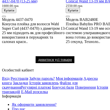
4437-0470 (13-25 мм)
Conical Wand 13-19 мм 
1600.00 грн.
2550.00 грн.
Купити
Купити
Модель
4437-0470
Модель
BAB2480E
Конусна плойка для волосся Wahl
Плойка Babyliss PRO BA
Super Curl (4437-0470) з діаметром 13-
Conical Wand 13-19 мм ос
25 мм підходить як для професійного
системою ультрашвидкого
використання в перукарнях та
вона готова до використа
салонах краси..
25 секунд. Техноло..
дивитися усі товари
Особистий кабінет
Вхід
Реєстрація
Забули пароль?
Моя інформація
Адресна
книга
Закладки
Історія замовлень
Файли для
скачування
Регулярні платежі
Бонусні бали
Повернення
Історія
транзакцій
E-Mail розсилка
Інформація
Як оформити замовлення?
Про нас