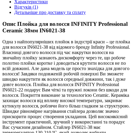
Характеристики
Відгуків (1)
Детальніше про доставку та сплату
Опис Плойка для волосся INFINITY Professional
Ceramic 38мм IN6021-38
Одна з найпопулярніших плойок в індустрії краси – це плойка
для волосся IN6021-38 від відомого бренду Infinity Professional.
Власниці довгого волосся під час накрутки волосся на
звичайну плойку зазнають дискомфорту через те, що робоче
полотно плойки коротке і доводиться крутити волосся не по
всій довжині. Але дана модель це просто знахідка для довгого
волосся! Завдяки подовженій робочій поверхні Ви зможете
швидко накрутити як волосся середньої довжини, так і дуже
довге волосся. Плойка для волосся INFINITY Professional
IN6021-22 подарує Вам чіткі та пружні локони без шкоди для
волосся. Покриття виконане за технологією Ceramic. Кераміка
захищає волосся від впливу високої температури, закриває
кутикулу волосся, роблячи його більш гладким за структурою.
Швидке рівномірне нагрівання стайлера дозволяє значно
прискорити процес створення укладання. Цей високоякісний
інструмент практичний, зручний у використанні та порадує
Вас сучасним дизайном. Стайлер IN6021-38 має
терморегулятор 130-210 ºC, який дозволяє вибрати