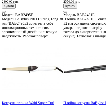
2800.00 грн.
2550.00 грн.
Купити
Купити
Модель
BAB2495E
Модель
BAB2481E
Модель BaByliss PRO Curling Tong 38
Плойка BAB2481E Conica
мм (BAB2495E) сочетает в себе
32 мм оснащена системо
инновационные технологии,
ультрашвидкого нагріву 
эргономичный дизайн и высокую
готова до використання л
надежность. Рабочая поверх..
секунд. Технологія швидко
Конусна плойка Wahl Super Curl
Плойка конусна BaByliss