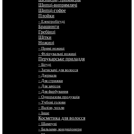
Щипці-випрямлячі
Щипці-гофре
Плойки
– Електробігуді
Брашинги
Гребінці
Щітки
Ножиці
– Прямі ножиці
– Філірувальні ножиці
Перукарське приладдя
– Бігуді
– Затискачі для волосся
– Дзеркала
– Для стрижки
– Для зачісок
– Для фарбування
– Одноразова продукція
– Учбові голови
– Валізи, чохли
– Інше
Косметика для волосся
– Шампуні
– Бальзами, кондиціонери