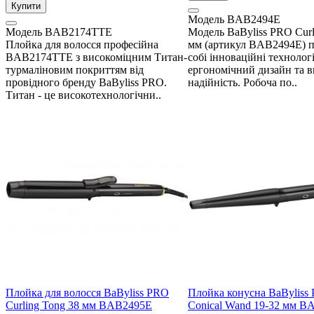
Купити
Модель
BAB2494E
Модель
BAB2174TTE
Модель BaByliss PRO Curl
Плойка для волосся професійна
мм (артикул BAB2494E) п
BAB2174TTE з високоміцним Титан-
собі інноваційні технологі
турмаліновим покриттям від
ергономічний дизайн та 
провідного бренду BaByliss PRO.
надійність. Робоча по..
Титан - це високотехнологічни..
Плойка для волосся BaByliss PRO
Плойка конусна BaByliss
Curling Tong 38 мм BAB2495E
Conical Wand 19-32 мм 