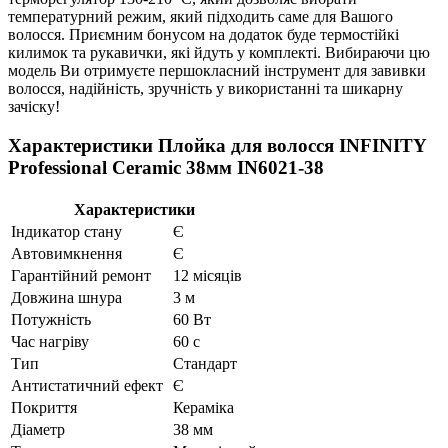
температурний режим, який підходить саме для Вашого
волосся. Приємним бонусом на додаток буде термостійкі
килимок та рукавички, які йдуть у комплекті. Вибираючи цю
модель Ви отримуєте першокласний інструмент для завивки
волосся, надійність, зручність у використанні та шикарну
зачіску!
Характеристики Плойка для волосся INFINITY
Professional Ceramic 38мм IN6021-38
Характеристики
Індикатор стану
Є
Автовимкнення
Є
Гарантійний ремонт
12 місяців
Довжина шнура
3 м
Потужність
60 Вт
Час нагріву
60 с
Тип
Стандарт
Антистатичний ефект
Є
Покриття
Кераміка
Діаметр
38 мм