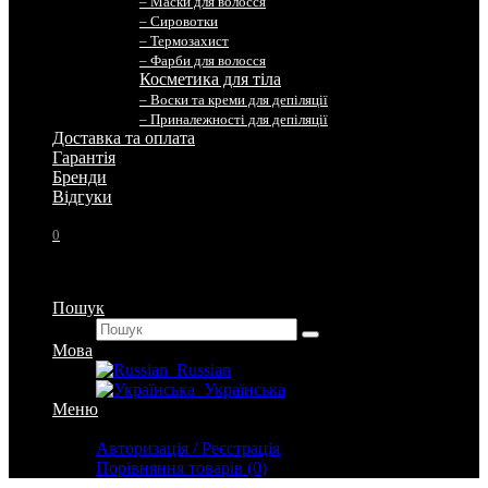
– Маски для волосся
– Сировотки
– Термозахист
– Фарби для волосся
Косметика для тіла
– Воски та креми для депіляції
– Приналежності для депіляції
Доставка та оплата
Гарантія
Бренди
Вiдгуки
0
Пошук
Мова
Russian
Українська
Меню
Особистий кабінет
Авторизація / Реєстрація
Порівняння товарів (0)