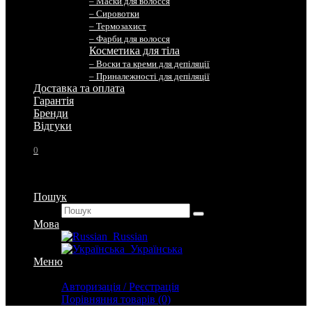
– Маски для волосся
– Сировотки
– Термозахист
– Фарби для волосся
Косметика для тіла
– Воски та креми для депіляції
– Приналежності для депіляції
Доставка та оплата
Гарантія
Бренди
Вiдгуки
0
Пошук
Мова
Russian
Українська
Меню
Особистий кабінет
Авторизація / Реєстрація
Порівняння товарів (0)