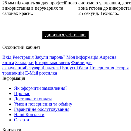
25 мм підходить як для професійного
системою ультрашвидкого
використання в перукарнях та
вона готова до використа
салонах краси..
25 секунд. Техноло..
дивитися усі товари
Особистий кабінет
Вхід
Реєстрація
Забули пароль?
Моя інформація
Адресна
книга
Закладки
Історія замовлень
Файли для
скачування
Регулярні платежі
Бонусні бали
Повернення
Історія
транзакцій
E-Mail розсилка
Інформація
Як оформити замовлення?
Про нас
Доставка та оплата
Умови повернення та обміну
Гарантійне обслуговування
Наші Контакти
Оферта
Контакти