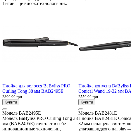
Титан - це високотехнологічни..
Плойка для волосся BaByliss PRO
Плойка конусна BaByliss
Curling Tong 38 мм BAB2495E
Conical Wand 19-32 мм 
2800.00 грн.
2550.00 грн.
Купити
Купити
Модель
BAB2495E
Модель
BAB2481E
Модель BaByliss PRO Curling Tong 38
Плойка BAB2481E Conica
мм (BAB2495E) сочетает в себе
32 мм оснащена системо
инновационные технологии,
ультрашвидкого нагріву 