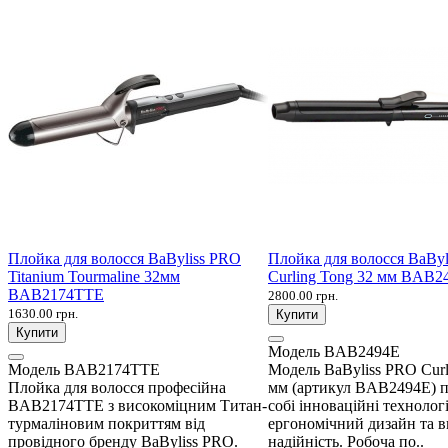
Плойка для волосся BaByliss PRO
Плойка для волосся BaBy
Titanium Tourmaline 32мм
Curling Tong 32 мм BAB2
BAB2174TTE
2800.00 грн.
1630.00 грн.
Купити
Купити
Модель
BAB2494E
Модель
BAB2174TTE
Модель BaByliss PRO Curl
Плойка для волосся професійна
мм (артикул BAB2494E) п
BAB2174TTE з високоміцним Титан-
собі інноваційні технологі
турмаліновим покриттям від
ергономічний дизайн та 
провідного бренду BaByliss PRO.
надійність. Робоча по..