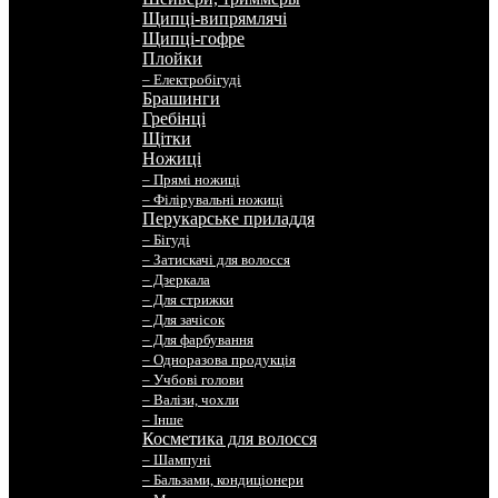
Щипці-випрямлячі
Щипці-гофре
Плойки
– Електробігуді
Брашинги
Гребінці
Щітки
Ножиці
– Прямі ножиці
– Філірувальні ножиці
Перукарське приладдя
– Бігуді
– Затискачі для волосся
– Дзеркала
– Для стрижки
– Для зачісок
– Для фарбування
– Одноразова продукція
– Учбові голови
– Валізи, чохли
– Інше
Косметика для волосся
– Шампуні
– Бальзами, кондиціонери