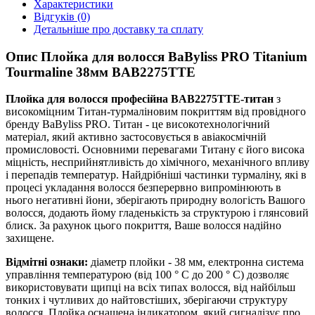
Характеристики
Відгуків (0)
Детальніше про доставку та сплату
Опис Плойка для волосся BaByliss PRO Titanium
Tourmaline 38мм BAB2275ТТE
Плойка для волосся професійна BAB2275TTE-титан
з
високоміцним Титан-турмаліновим покриттям від провідного
бренду BaByliss PRO. Титан - це високотехнологічний
матеріал, який активно застосовується в авіакосмічній
промисловості. Основними перевагами Титану є його висока
міцність, несприйнятливість до хімічного, механічного впливу
і перепадів температур. Найдрібніші частинки турмаліну, які в
процесі укладання волосся безперервно випромінюють в
нього негативні йони, зберігають природну вологість Вашого
волосся, додають йому гладенькість за структурою і глянсовий
блиск. За рахунок цього покриття, Ваше волосся надійно
захищене.
Відмітні ознаки:
діаметр плойки - 38 мм, електронна система
управління температурою (від 100 ° C до 200 ° C) дозволяє
використовувати щипці на всіх типах волосся, від найбільш
тонких і чутливих до найтовстіших, зберігаючи структуру
волосся. Плойка оснащена індикатором, який сигналізує про