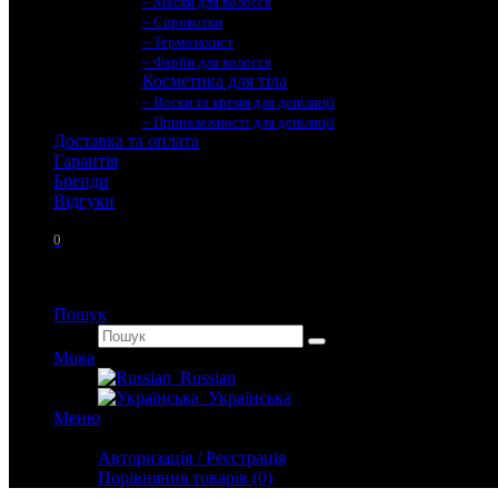
– Маски для волосся
– Сировотки
– Термозахист
– Фарби для волосся
Косметика для тіла
– Воски та креми для депіляції
– Приналежності для депіляції
Доставка та оплата
Гарантія
Бренди
Вiдгуки
0
Пошук
Мова
Russian
Українська
Меню
Особистий кабінет
Авторизація / Реєстрація
Порівняння товарів (0)