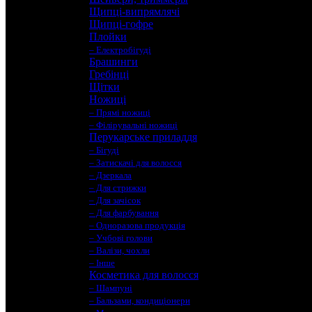
Щипці-випрямлячі
Щипці-гофре
Плойки
– Електробігуді
Брашинги
Гребінці
Щітки
Ножиці
– Прямі ножиці
– Філірувальні ножиці
Перукарське приладдя
– Бігуді
– Затискачі для волосся
– Дзеркала
– Для стрижки
– Для зачісок
– Для фарбування
– Одноразова продукція
– Учбові голови
– Валізи, чохли
– Інше
Косметика для волосся
– Шампуні
– Бальзами, кондиціонери