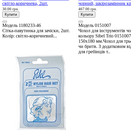
світло-коричнева, 2шт.
чорний, шкірозамінник к
30.00 грн.
467.00 грн.
Купити
Купити
Модель
1180233-46
Модель
0151007
Сітка-павутинка для зачіски, 2шт.
Чохол для інструментів ч
Колір: світло-коричневий...
кольору Sibel Trio 0151007
150х180 мм.Чохол для тр
чи бритв. З додатковим в
для гребінців т..