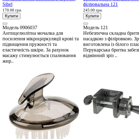
Sibel
філіювальна 121
170.00 грн.
245.00 грн.
Купити
Купити
Модель
0906037
Модель
121
Антицелюлітна мочалка для
Небезпечна складна бритв
посилення мікроциркуляції крові та
насадкою з філіровкою. З
підвищення пружності та
виготовлена ​​із білого пла
еластичність шкіри. За рахунок
Перукарська бритва забез
масажу стимулюється спалювання
відмінний зріз ..
жир..