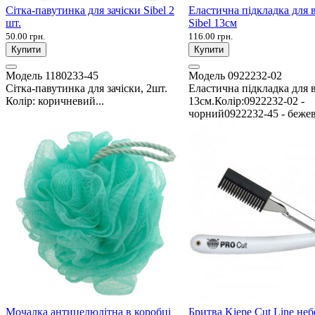
Сітка-павутинка для зачіски Sibel 2
Еластична підкладка для 
шт.
Sibel 13см
50.00 грн.
116.00 грн.
Купити
Купити
Модель
1180233-45
Модель
0922232-02
Сітка-павутинка для зачіски, 2шт.
Еластична підкладка для 
Колір: коричневий...
13см.Колір:0922232-02 -
чорний0922232-45 - бежев
Мочалка антицелюлітна в коробці
Бритва Kiepe Cut Line не