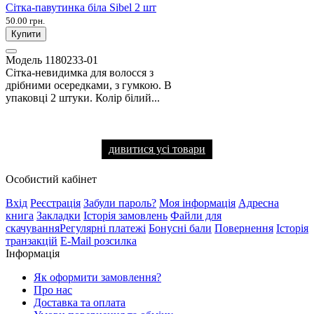
Сітка-павутинка біла Sibel 2 шт
50.00 грн.
Купити
Модель
1180233-01
Сітка-невидимка для волосся з
дрібними осередками, з гумкою. В
упаковці 2 штуки. Колір білий...
дивитися усі товари
Особистий кабінет
Вхід
Реєстрація
Забули пароль?
Моя інформація
Адресна
книга
Закладки
Історія замовлень
Файли для
скачування
Регулярні платежі
Бонусні бали
Повернення
Історія
транзакцій
E-Mail розсилка
Інформація
Як оформити замовлення?
Про нас
Доставка та оплата