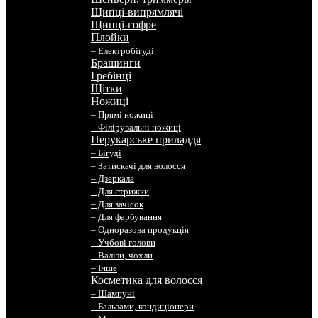
Щипці-випрямлячі
Щипці-гофре
Плойки
– Електробігуді
Брашинги
Гребінці
Щітки
Ножиці
– Прямі ножиці
– Філірувальні ножиці
Перукарське приладдя
– Бігуді
– Затискачі для волосся
– Дзеркала
– Для стрижки
– Для зачісок
– Для фарбування
– Одноразова продукція
– Учбові голови
– Валізи, чохли
– Інше
Косметика для волосся
– Шампуні
– Бальзами, кондиціонери