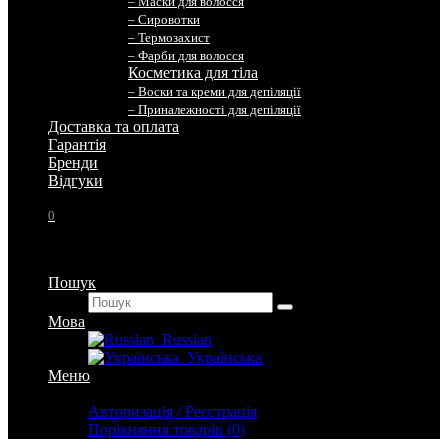
– Маски для волосся
– Сировотки
– Термозахист
– Фарби для волосся
Косметика для тіла
– Воски та креми для депіляції
– Приналежності для депіляції
Доставка та оплата
Гарантія
Бренди
Вiдгуки
0
Пошук
Мова
Russian
Українська
Меню
Особистий кабінет
Авторизація / Реєстрація
Порівняння товарів (0)