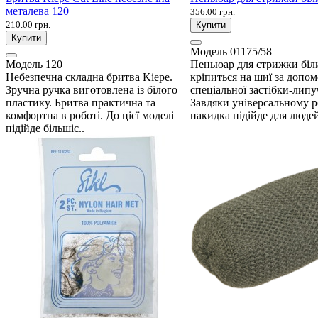
металева 120
356.00 грн.
210.00 грн.
Купити
Купити
Модель
01175/58
Модель
120
Пеньюар для стрижки біл
Небезпечна складна бритва Kiepe.
кріпиться на шиї за допо
Зручна ручка виготовлена ​​із білого
спеціальної застібки-липу
пластику. Бритва практична та
Завдяки універсальному р
комфортна в роботі. До цієї моделі
накидка підійде для людей
підійде більшіс..