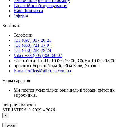
Умови повернення та обміну
Гарантійне обслуговування
Наші Контакти
Оферта
Контакти
Телефони:
+38 (097) 807-26-21
+38 (063) 721-17-07
+38 (050) 284-29-24
Viber +38 (095) 366-69-24
Час роботи: Пн-Пт 10:00 - 20:00, Сб-Нд 10:00 - 18:00
проспект Берестейський, 96 м.Київ, Україна
E-mail: office@stilistika.com.ua
Наша гарантія
Ми пропонуємо тільки оригінальні товари світових
виробників.
Інтернет-магазин
STILISTIKA © 2009 – 2026
×
Назад