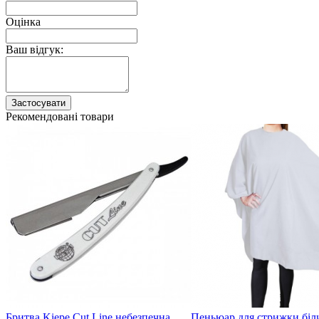
Оцінка
Ваш відгук:
Застосувати
Рекомендовані товари
Бритва Kiepe Cut Line небезпечна
Пеньюар для стрижки біли