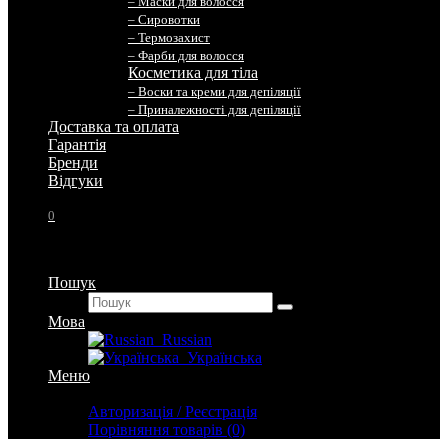
– Маски для волосся
– Сировотки
– Термозахист
– Фарби для волосся
Косметика для тіла
– Воски та креми для депіляції
– Приналежності для депіляції
Доставка та оплата
Гарантія
Бренди
Вiдгуки
0
Пошук
Мова
Russian
Українська
Меню
Особистий кабінет
Авторизація / Реєстрація
Порівняння товарів (0)