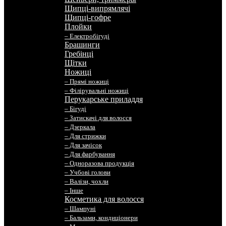
Щипці-випрямлячі
Щипці-гофре
Плойки
– Електробігуді
Брашинги
Гребінці
Щітки
Ножиці
– Прямі ножиці
– Філірувальні ножиці
Перукарське приладдя
– Бігуді
– Затискачі для волосся
– Дзеркала
– Для стрижки
– Для зачісок
– Для фарбування
– Одноразова продукція
– Учбові голови
– Валізи, чохли
– Інше
Косметика для волосся
– Шампуні
– Бальзами, кондиціонери