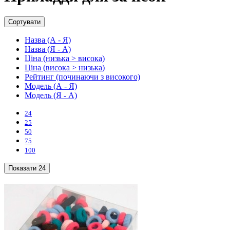
Сортувати
Назва (А - Я)
Назва (Я - А)
Ціна (низька > висока)
Ціна (висока > низька)
Рейтинг (починаючи з високого)
Модель (А - Я)
Модель (Я - А)
24
25
50
75
100
Показати
24