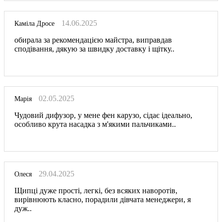
14.06.2025
Каміла Дросе
обирала за рекомендацією майстра, виправдав
сподівання, дякую за швидку доставку і щітку..
02.05.2025
Марія
Чудовий дифузор, у мене фен карузо, сідає ідеально,
особливо крута насадка з м'якими пальчиками..
29.04.2025
Олеся
Щипці дуже прості, легкі, без всяких наворотів,
вирівнюють класно, порадили дівчата менеджери, я
дуж..