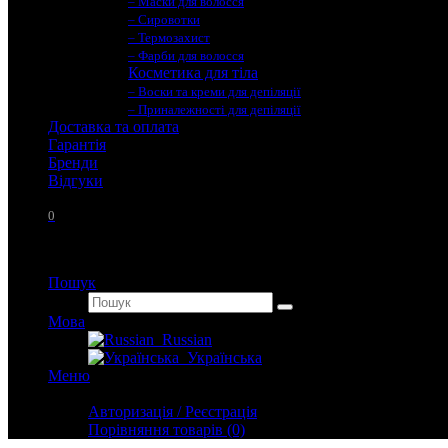
– Маски для волосся
– Сировотки
– Термозахист
– Фарби для волосся
Косметика для тіла
– Воски та креми для депіляції
– Приналежності для депіляції
Доставка та оплата
Гарантія
Бренди
Вiдгуки
0
Пошук
Мова
Russian
Українська
Меню
Особистий кабінет
Авторизація / Реєстрація
Порівняння товарів (0)