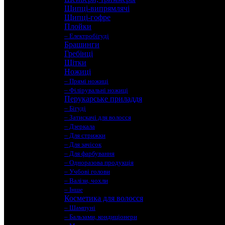
Щипці-випрямлячі
Щипці-гофре
Плойки
– Електробігуді
Брашинги
Гребінці
Щітки
Ножиці
– Прямі ножиці
– Філірувальні ножиці
Перукарське приладдя
– Бігуді
– Затискачі для волосся
– Дзеркала
– Для стрижки
– Для зачісок
– Для фарбування
– Одноразова продукція
– Учбові голови
– Валізи, чохли
– Інше
Косметика для волосся
– Шампуні
– Бальзами, кондиціонери