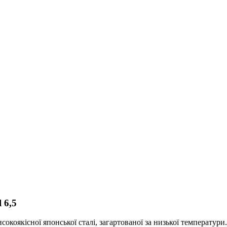
 6,5
високоякісної японської сталі, загартованої за низької температ