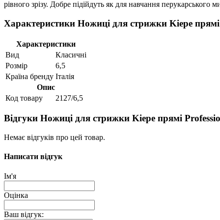
рівного зрізу. Добре підійдуть як для навчання перукарського м
Характеристики Ножиці для стрижки Kiepe прямі P
Характеристики
Вид
Класичні
Розмір
6,5
Країна бренду
Італія
Опис
Код товару
2127/6,5
Відгуки Ножиці для стрижки Kiepe прямі Professio
Немає відгуків про цей товар.
Написати відгук
Ім'я
Оцінка
Ваш відгук: