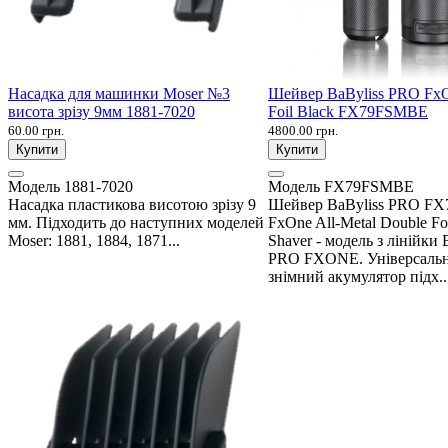
Насадка для машинки Moser №3
Шейвер BaByliss PRO Fx
висота зрізу 9мм 1881-7020
Foil Black FX79FSMBE
60.00 грн.
4800.00 грн.
Купити
Купити
Модель
1881-7020
Модель
FX79FSMBE
Насадка пластикова висотою зрізу 9
Шейвер BaByliss PRO F
мм. Підходить до наступних моделей
FxOne All-Metal Double Fo
Moser: 1881, 1884, 1871...
Shaver - модель з лінійки 
PRO FXONE. Універсаль
знімний акумулятор підх..