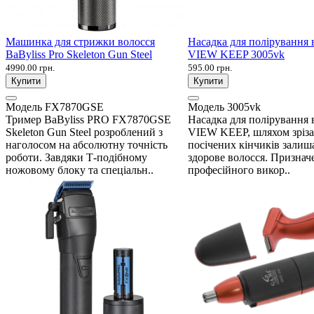
Машинка для стрижки волосся
Насадка для полірування 
BaByliss Pro Skeleton Gun Steel
VIEW KEEP 3005vk
4990.00 грн.
595.00 грн.
Купити
Купити
Модель
FX7870GSE
Модель
3005vk
Тример BaByliss PRO FX7870GSE
Насадка для полірування 
Skeleton Gun Steel розроблений з
VIEW KEEP, шляхом зріза
наголосом на абсолютну точність
посічених кінчиків залиш
роботи. Завдяки Т-подібному
здорове волосся. Признач
ножовому блоку та спеціальн..
професійного викор..