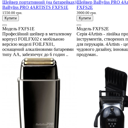
Шейвер портативний (на батарейках)
Шейвер BaByliss PRO 4Art
BaByliss PRO 4ARTISTS FXFS1E
FXFS2E
1550.00 грн.
3900.00 грн.
Купити
Купити
Модель
FXFS1E
Модель
FXFS2E
Професійний шейвер в металевому
Серія 4Artists - лінійка п
корпусі FOILFX02 є мобільною
інструментів, створених 
версією моделі FOILFX01,
для перукарів. 4Artists - 
оснащений алкаліновими батареями
чудового дизайну, інновац
типу АА, забезпечує до 6 годин ..
продуман..