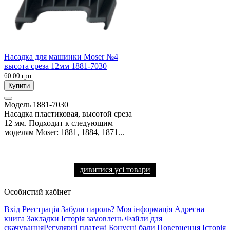
Насадка для машинки Moser №4
высота среза 12мм 1881-7030
60.00 грн.
Купити
Модель
1881-7030
Насадка пластиковая, высотой среза
12 мм. Подходит к следующим
моделям Moser: 1881, 1884, 1871...
дивитися усі товари
Особистий кабінет
Вхід
Реєстрація
Забули пароль?
Моя інформація
Адресна
книга
Закладки
Історія замовлень
Файли для
скачування
Регулярні платежі
Бонусні бали
Повернення
Історія