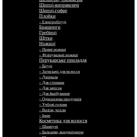
Щипці-випрямлячі
Щипці-гофре
Плойки
– Електробігуді
Брашинги
Гребінці
Щітки
Ножиці
– Прямі ножиці
– Філірувальні ножиці
Перукарське приладдя
– Бігуді
– Затискачі для волосся
– Дзеркала
– Для стрижки
– Для зачісок
– Для фарбування
– Одноразова продукція
– Учбові голови
– Валізи, чохли
– Інше
Косметика для волосся
– Шампуні
– Бальзами, кондиціонери