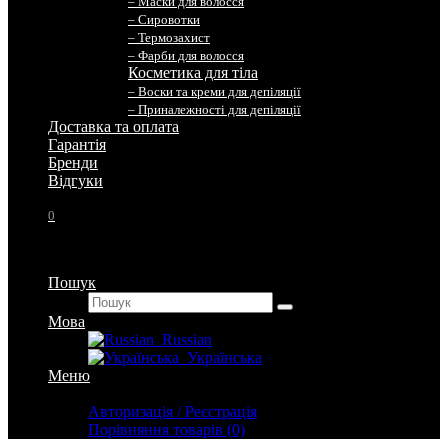
– Маски для волосся
– Сировотки
– Термозахист
– Фарби для волосся
Косметика для тіла
– Воски та креми для депіляції
– Приналежності для депіляції
Доставка та оплата
Гарантія
Бренди
Вiдгуки
0
Пошук
Мова
Russian
Українська
Меню
Особистий кабінет
Авторизація / Реєстрація
Порівняння товарів (0)