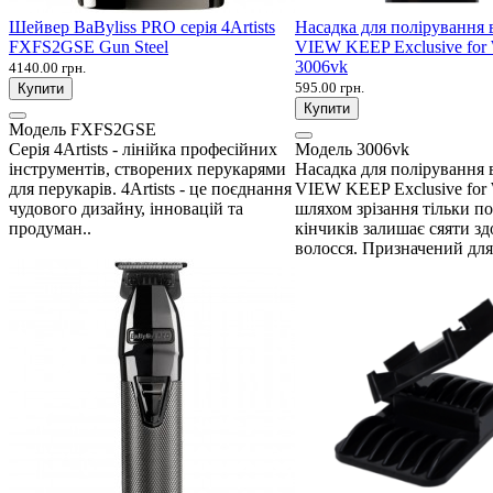
Шейвер BaByliss PRO серія 4Artists
Насадка для полірування 
FXFS2GSE Gun Steel
VIEW KEEP Exclusive fo
3006vk
4140.00 грн.
595.00 грн.
Купити
Купити
Модель
FXFS2GSE
Серія 4Artists - лінійка професійних
Модель
3006vk
інструментів, створених перукарями
Насадка для полірування 
для перукарів. 4Artists - це поєднання
VIEW KEEP Exclusive fo
чудового дизайну, інновацій та
шляхом зрізання тільки п
продуман..
кінчиків залишає сяяти зд
волосся. Призначений для