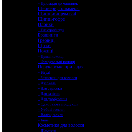
– Приладдя до машинок
Шейвери, триммеры
Щипці-випрямлячі
Щипці-гофре
Плойки
– Електробігуді
Брашинги
Гребінці
Щітки
Ножиці
– Прямі ножиці
– Філірувальні ножиці
Перукарське приладдя
– Бігуді
– Затискачі для волосся
– Дзеркала
– Для стрижки
– Для зачісок
– Для фарбування
– Одноразова продукція
– Учбові голови
– Валізи, чохли
– Інше
Косметика для волосся
– Шампуні