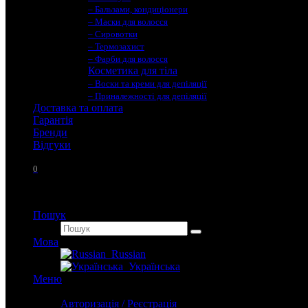
– Бальзами, кондиціонери
– Маски для волосся
– Сировотки
– Термозахист
– Фарби для волосся
Косметика для тіла
– Воски та креми для депіляції
– Приналежності для депіляції
Доставка та оплата
Гарантія
Бренди
Вiдгуки
0
Пошук
Мова
Russian
Українська
Меню
Особистий кабінет
Авторизація / Реєстрація