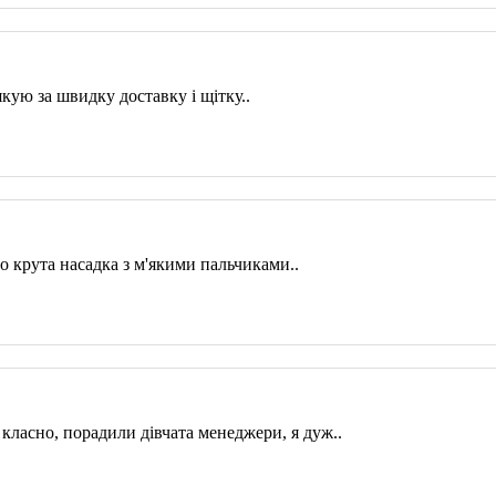
кую за швидку доставку і щітку..
во крута насадка з м'якими пальчиками..
 класно, порадили дівчата менеджери, я дуж..