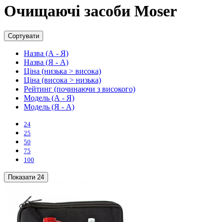
Очищаючі засоби Moser
Сортувати
Назва (А - Я)
Назва (Я - А)
Ціна (низька > висока)
Ціна (висока > низька)
Рейтинг (починаючи з високого)
Модель (А - Я)
Модель (Я - А)
24
25
50
75
100
Показати
24