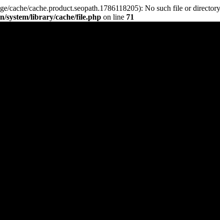
ge/cache/cache.product.seopath.1786118205): No such file or directory
/system/library/cache/file.php
on line
71