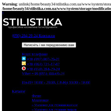
Warning
: unlink(/home/beauty34/stilistika.com.ua/www/system/stora
/home/beauty34/stilistika.com.ua/www/system/storage/modification
0
(050) 284-29-24
Контакти
Зворотний дзвінок
Натисніть і ми передзвонимо вам
Наші телефони
+38 (097) 807-26-21
+38 (063) 721-17-07
+38 (050) 284-29-24
Viber +38 (095) 366-69-24
Час роботи
Пн-Пт 10:00 - 20:00, Сб-Нд 10:00 - 18:00
Каталог
Фени
Машинки
– Машинки для стрижки волосся
– Машинки для стрижки тварин