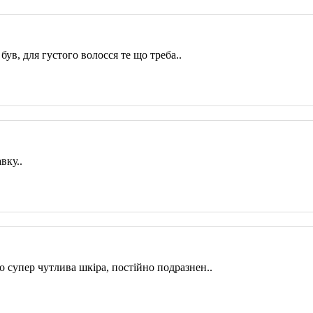
в, для густого волосся те що треба..
вку..
о супер чутлива шкіра, постійно подразнен..