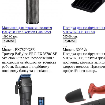
Машинка для стрижки волосся
Насадка для полірування 
BaByliss Pro Skeleton Gun Steel
VIEW KEEP 3005vk
4990.00 грн.
595.00 грн.
Купити
Купити
Модель
FX7870GSE
Модель
3005vk
Тример BaByliss PRO FX7870GSE
Насадка для полірування 
Skeleton Gun Steel розроблений з
VIEW KEEP, шляхом зріза
наголосом на абсолютну точність
посічених кінчиків залиш
роботи. Завдяки Т-подібному
здорове волосся. Признач
ножовому блоку та спеціальн..
професійного викор..