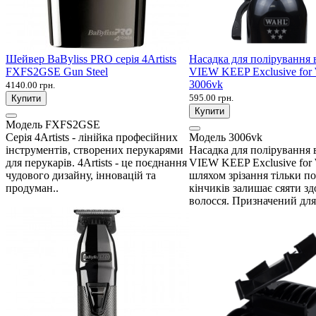
Шейвер BaByliss PRO серія 4Artists
Насадка для полірування 
FXFS2GSE Gun Steel
VIEW KEEP Exclusive fo
3006vk
4140.00 грн.
595.00 грн.
Купити
Купити
Модель
FXFS2GSE
Серія 4Artists - лінійка професійних
Модель
3006vk
інструментів, створених перукарями
Насадка для полірування 
для перукарів. 4Artists - це поєднання
VIEW KEEP Exclusive fo
чудового дизайну, інновацій та
шляхом зрізання тільки п
продуман..
кінчиків залишає сяяти зд
волосся. Призначений для