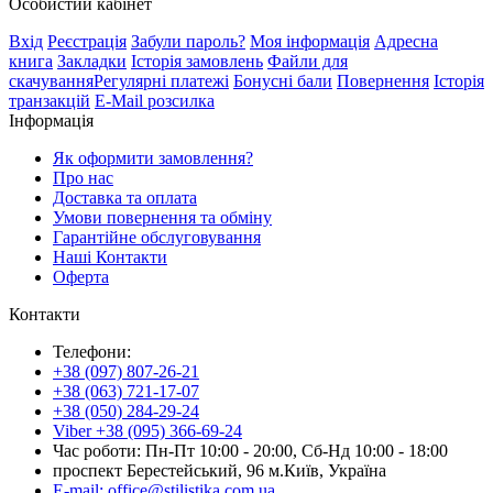
Особистий кабінет
Вхід
Реєстрація
Забули пароль?
Моя інформація
Адресна
книга
Закладки
Історія замовлень
Файли для
скачування
Регулярні платежі
Бонусні бали
Повернення
Історія
транзакцій
E-Mail розсилка
Інформація
Як оформити замовлення?
Про нас
Доставка та оплата
Умови повернення та обміну
Гарантійне обслуговування
Наші Контакти
Оферта
Контакти
Телефони:
+38 (097) 807-26-21
+38 (063) 721-17-07
+38 (050) 284-29-24
Viber +38 (095) 366-69-24
Час роботи: Пн-Пт 10:00 - 20:00, Сб-Нд 10:00 - 18:00
проспект Берестейський, 96 м.Київ, Україна
E-mail: office@stilistika.com.ua