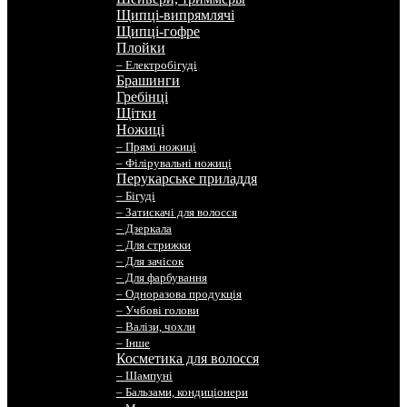
Щипці-випрямлячі
Щипці-гофре
Плойки
– Електробігуді
Брашинги
Гребінці
Щітки
Ножиці
– Прямі ножиці
– Філірувальні ножиці
Перукарське приладдя
– Бігуді
– Затискачі для волосся
– Дзеркала
– Для стрижки
– Для зачісок
– Для фарбування
– Одноразова продукція
– Учбові голови
– Валізи, чохли
– Інше
Косметика для волосся
– Шампуні
– Бальзами, кондиціонери