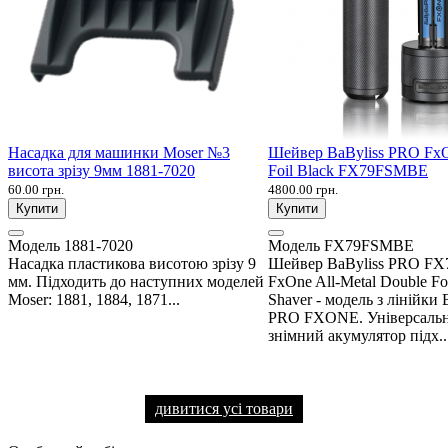
Насадка для машинки Moser №3
Шейвер BaByliss PRO Fx
висота зрізу 9мм 1881-7020
Foil Black FX79FSMBE
60.00 грн.
4800.00 грн.
Купити
Купити
Модель
1881-7020
Модель
FX79FSMBE
Насадка пластикова висотою зрізу 9
Шейвер BaByliss PRO F
мм. Підходить до наступних моделей
FxOne All-Metal Double Fo
Moser: 1881, 1884, 1871...
Shaver - модель з лінійки 
PRO FXONE. Універсаль
знімний акумулятор підх..
дивитися усі товари