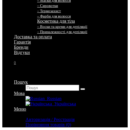
– Маски для волосся
– Сировотки
– Термозахист
– Фарби для волосся
Косметика для тіла
– Воски та креми для депіляції
– Приналежності для депіляції
Доставка та оплата
Гарантія
Бренди
Вiдгуки
0
Пошук
Мова
Russian
Українська
Меню
Особистий кабінет
Авторизація / Реєстрація
Порівняння товарів (0)