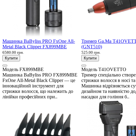
Машинка BaByliss PRO FxOne All-
Тример Ga.Ma T41OVET
Metal Black Clipper FX899MBE
(GNT510)
6580.00 грн.
525.00 грн.
Купити
Купити
Модель
FX899MBE
Модель
T41OVETTO
Машинка BaByliss PRO FX899MBE
Тример спеціально створ
FxOne All-Metal Black Clipper — це
стрижки волосся в носі та
інноваційний інструмент для
Машинка відрізняється с
стрижки волосся, що належить до
дизайном та наявністю до
лінійки професійних при..
насадки для гоління б..