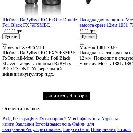
Шейвер BaByliss PRO FxOne Double
Насадка для машинки Mo
Foil Black FX79FSMBE
высота среза 12мм 1881-7
4800.00 грн.
60.00 грн.
Купити
Купити
Модель
FX79FSMBE
Модель
1881-7030
Шейвер BaByliss PRO FX79FSMBE
Насадка пластиковая, выс
FxOne All-Metal Double Foil Black
12 мм. Подходит к след
Shaver - модель з лінійки BaByliss
моделям Moser: 1881, 1884,
PRO FXONE. Універсальний
знімний акумулятор підх..
дивитися усі товари
Особистий кабінет
Вхід
Реєстрація
Забули пароль?
Моя інформація
Адресна
книга
Закладки
Історія замовлень
Файли для
скачування
Регулярні платежі
Бонусні бали
Повернення
Історія