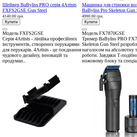
Шейвер BaByliss PRO серія 4Artists
Машинка для стрижки во
FXFS2GSE Gun Steel
BaByliss Pro Skeleton Gun 
4140.00 грн.
4990.00 грн.
Купити
Купити
Модель
FXFS2GSE
Модель
FX7870GSE
Серія 4Artists - лінійка професійних
Тример BaByliss PRO FX
інструментів, створених перукарями
Skeleton Gun Steel розроб
для перукарів. 4Artists - це поєднання
наголосом на абсолютну т
чудового дизайну, інновацій та
роботи. Завдяки Т-подібн
продуман..
ножовому блоку та спеціа