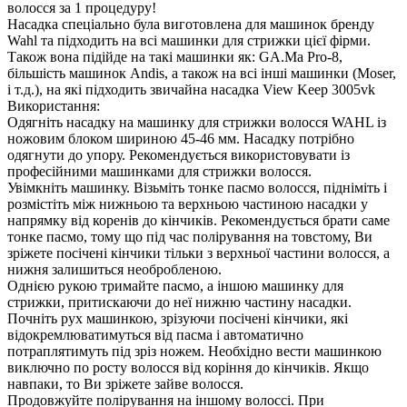
волосся за 1 процедуру!
Насадка спеціально була виготовлена ​​для машинок бренду
Wahl та підходить на всі машинки для стрижки цієї фірми.
Також вона підійде на такі машинки як: GA.Ma Pro-8,
більшість машинок Andis, а також на всі інші машинки (Moser,
і т.д.), на які підходить звичайна насадка View Keep 3005vk
Використання:
Одягніть насадку на машинку для стрижки волосся WAHL із
ножовим блоком шириною 45-46 мм. Насадку потрібно
одягнути до упору. Рекомендується використовувати із
професійними машинками для стрижки волосся.
Увімкніть машинку. Візьміть тонке пасмо волосся, підніміть і
розмістіть між нижньою та верхньою частиною насадки у
напрямку від коренів до кінчиків. Рекомендується брати саме
тонке пасмо, тому що під час полірування на товстому, Ви
зріжете посічені кінчики тільки з верхньої частини волосся, а
нижня залишиться необробленою.
Однією рукою тримайте пасмо, а іншою машинку для
стрижки, притискаючи до неї нижню частину насадки.
Почніть рух машинкою, зрізуючи посічені кінчики, які
відокремлюватимуться від пасма і автоматично
потраплятимуть під зріз ножем. Необхідно вести машинкою
виключно по росту волосся від коріння до кінчиків. Якщо
навпаки, то Ви зріжете зайве волосся.
Продовжуйте полірування на іншому волоссі. При