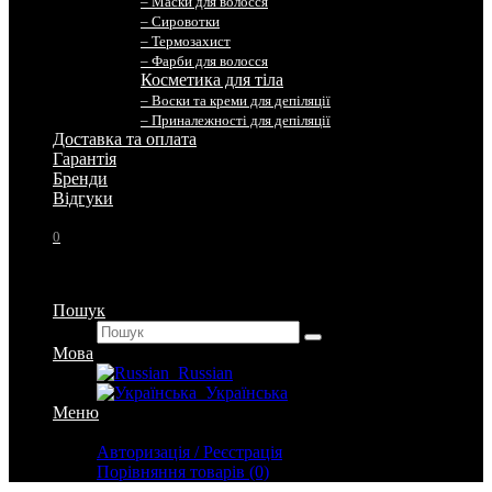
– Маски для волосся
– Сировотки
– Термозахист
– Фарби для волосся
Косметика для тіла
– Воски та креми для депіляції
– Приналежності для депіляції
Доставка та оплата
Гарантія
Бренди
Вiдгуки
0
Пошук
Мова
Russian
Українська
Меню
Особистий кабінет
Авторизація / Реєстрація
Порівняння товарів (0)