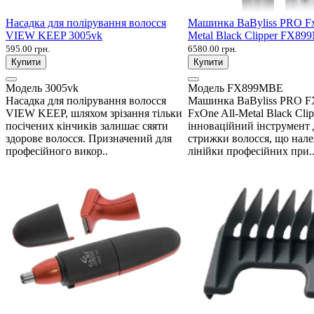
Насадка для полірування волосся
Машинка BaByliss PRO Fx
VIEW KEEP 3005vk
Metal Black Clipper FX8
595.00 грн.
6580.00 грн.
Купити
Купити
Модель
3005vk
Модель
FX899MBE
Насадка для полірування волосся
Машинка BaByliss PRO 
VIEW KEEP, шляхом зрізання тільки
FxOne All-Metal Black Cli
посічених кінчиків залишає сяяти
інноваційний інструмент 
здорове волосся. Призначений для
стрижки волосся, що нал
професійного викор..
лінійки професійних при.