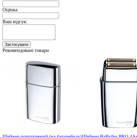
Оцінка
Ваш відгук:
Застосувати
Рекомендовані товари
Шейвер портативний (на батарейках)
Шейвер BaByliss PRO 4Art