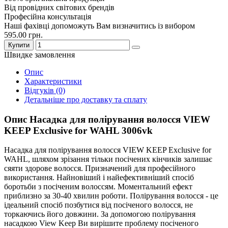
Від провідних світових брендів
Професійна консультація
Наші фахівці допоможуть Вам визначитись із вибором
595.00 грн.
Купити
Швидке замовлення
Опис
Характеристики
Відгуків (0)
Детальніше про доставку та сплату
Опис Насадка для полірування волосся VIEW
KEEP Exclusive for WAHL 3006vk
Насадка для полірування волосся VIEW KEEP Exclusive for
WAHL, шляхом зрізання тільки посічених кінчиків залишає
сяяти здорове волосся. Призначений для професійного
використання. Найновіший і найефективніший спосіб
боротьби з посіченим волоссям. Моментальний ефект
приблизно за 30-40 хвилин роботи. Полірування волосся - це
ідеальний спосіб позбутися від посіченого волосся, не
торкаючись його довжини. За допомогою полірування
насадкою View Keep Ви вирішите проблему посіченого