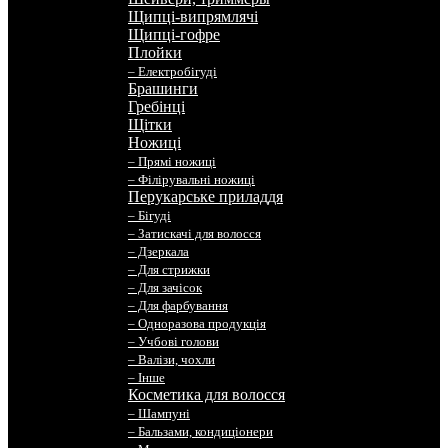
Щипці-випрямлячі
Щипці-гофре
Плойки
– Електробігуді
Брашинги
Гребінці
Щітки
Ножиці
– Прямі ножиці
– Філірувальні ножиці
Перукарське приладдя
– Бігуді
– Затискачі для волосся
– Дзеркала
– Для стрижки
– Для зачісок
– Для фарбування
– Одноразова продукція
– Учбові голови
– Валізи, чохли
– Інше
Косметика для волосся
– Шампуні
– Бальзами, кондиціонери