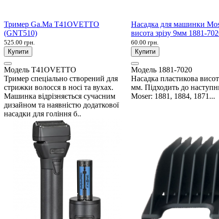
Тример Ga.Ma T41OVETTO
Насадка для машинки Mo
(GNT510)
висота зрізу 9мм 1881-702
525.00 грн.
60.00 грн.
Купити
Купити
Модель
T41OVETTO
Модель
1881-7020
Тример спеціально створений для
Насадка пластикова висот
стрижки волосся в носі та вухах.
мм. Підходить до наступ
Машинка відрізняється сучасним
Moser: 1881, 1884, 1871...
дизайном та наявністю додаткової
насадки для гоління б..