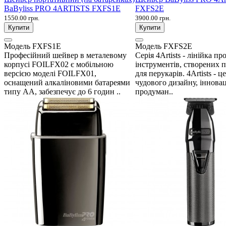
BaByliss PRO 4ARTISTS FXFS1E
FXFS2E
1550.00 грн.
3900.00 грн.
Купити
Купити
Модель
FXFS1E
Модель
FXFS2E
Професійний шейвер в металевому
Серія 4Artists - лінійка п
корпусі FOILFX02 є мобільною
інструментів, створених 
версією моделі FOILFX01,
для перукарів. 4Artists - 
оснащений алкаліновими батареями
чудового дизайну, інновац
типу АА, забезпечує до 6 годин ..
продуман..