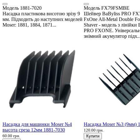
Модель
1881-7020
Модель
FX79FSMBE
Насадка пластикова висотою зрізу 9
Шейвер BaByliss PRO F
мм. Підходить до наступних моделей
FxOne All-Metal Double Fo
Moser: 1881, 1884, 1871...
Shaver - модель з лінійки 
PRO FXONE. Універсаль
знімний акумулятор підх..
Насадка для машинки Moser №4
Насадка Moser №3 (9мм) 
высота среза 12мм 1881-7030
120.00 грн.
60.00 грн.
Купити