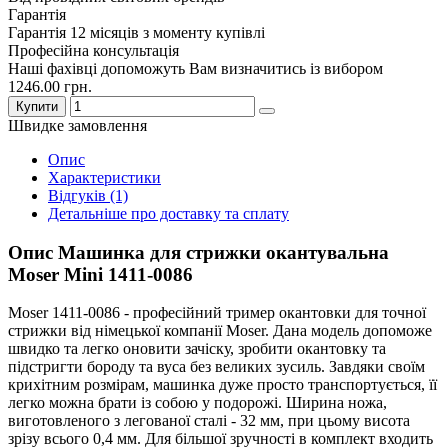
Гарантія
Гарантія 12 місяців з моменту купівлі
Професійна консультація
Наші фахівці допоможуть Вам визначитись із вибором
1246.00 грн.
Купити
Швидке замовлення
Опис
Характеристики
Відгуків (1)
Детальніше про доставку та сплату
Опис Машинка для стрижки окантувальна
Moser Mini 1411-0086
Moser 1411-0086 - професійний тример окантовки для точної
стрижки від німецької компанії Moser. Дана модель допоможе
швидко та легко оновити зачіску, зробити окантовку та
підстригти бороду та вуса без великих зусиль. Завдяки своїм
крихітним розмірам, машинка дуже просто транспортується, її
легко можна брати із собою у подорожі. Ширина ножа,
виготовленого з легованої сталі - 32 мм, при цьому висота
зрізу всього 0,4 мм. Для більшої зручності в комплект входить