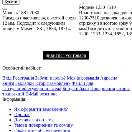
Купити
Модель
1230-7510
Модель
1881-7030
Пластикова насадка для 
Насадка пластиковая, высотой среза
1230-7510 дозволяє викон
12 мм. Подходит к следующим
стрижку з висотою зрізу 9
моделям Moser: 1881, 1884, 1871...
мм.Підходить для машино
1230, 1233, 1234, 1852, 185
дивитися усі товари
Особистий кабінет
Вхід
Реєстрація
Забули пароль?
Моя інформація
Адресна
книга
Закладки
Історія замовлень
Файли для
скачування
Регулярні платежі
Бонусні бали
Повернення
Історія
транзакцій
E-Mail розсилка
Інформація
Як оформити замовлення?
Про нас
Доставка та оплата
Умови повернення та обміну
Гарантійне обслуговування