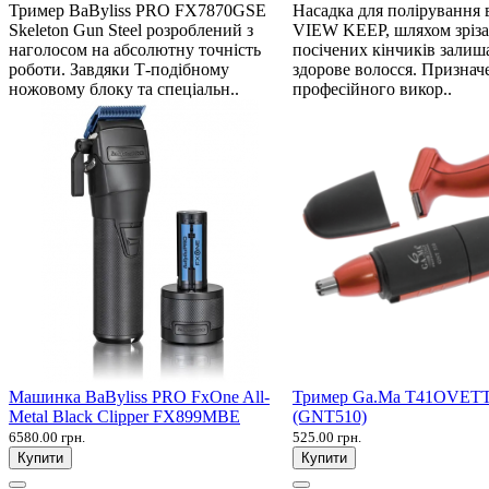
Тример BaByliss PRO FX7870GSE
Насадка для полірування 
Skeleton Gun Steel розроблений з
VIEW KEEP, шляхом зріза
наголосом на абсолютну точність
посічених кінчиків залиш
роботи. Завдяки Т-подібному
здорове волосся. Признач
ножовому блоку та спеціальн..
професійного викор..
Машинка BaByliss PRO FxOne All-
Тример Ga.Ma T41OVET
Metal Black Clipper FX899MBE
(GNT510)
6580.00 грн.
525.00 грн.
Купити
Купити