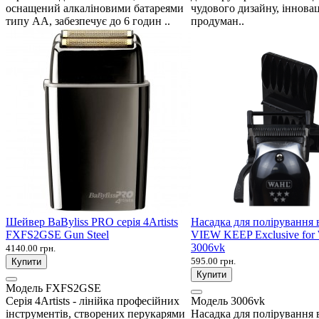
оснащений алкаліновими батареями
чудового дизайну, інновац
типу АА, забезпечує до 6 годин ..
продуман..
Шейвер BaByliss PRO серія 4Artists
Насадка для полірування 
FXFS2GSE Gun Steel
VIEW KEEP Exclusive fo
3006vk
4140.00 грн.
595.00 грн.
Купити
Купити
Модель
FXFS2GSE
Серія 4Artists - лінійка професійних
Модель
3006vk
інструментів, створених перукарями
Насадка для полірування 