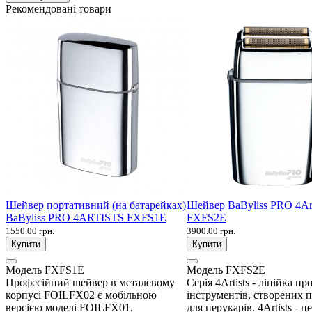
Рекомендовані товари
Шейвер портативний (на батарейках)
Шейвер BaByliss PRO 4Art
BaByliss PRO 4ARTISTS FXFS1E
FXFS2E
1550.00 грн.
3900.00 грн.
Купити
Купити
Модель
FXFS1E
Модель
FXFS2E
Професійний шейвер в металевому
Серія 4Artists - лінійка п
корпусі FOILFX02 є мобільною
інструментів, створених 
версією моделі FOILFX01,
для перукарів. 4Artists - 