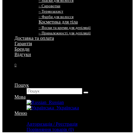
– Маски для волосся
– Сировотки
– Термозахист
– Фарби для волосся
Косметика для тіла
– Воски та креми для депіляції
– Приналежності для депіляції
Доставка та оплата
Гарантія
Бренди
Вiдгуки
0
Пошук
Мова
Russian
Українська
Меню
Особистий кабінет
Авторизація / Реєстрація
Порівняння товарів (0)