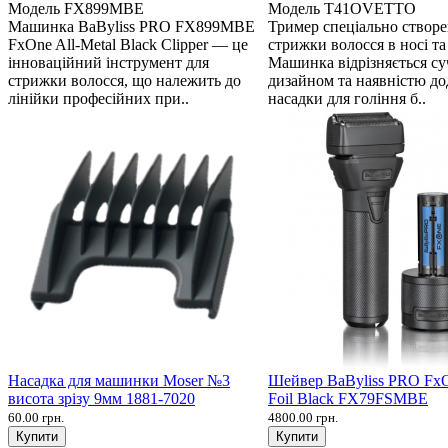
Модель
FX899MBE
Модель
T41OVETTO
Машинка BaByliss PRO FX899MBE
Тример спеціально створ
FxOne All-Metal Black Clipper — це
стрижки волосся в носі та
інноваційний інструмент для
Машинка відрізняється с
стрижки волосся, що належить до
дизайном та наявністю до
лінійки професійних при..
насадки для гоління б..
Насадка для машинки Moser №3
Шейвер BaByliss PRO Fx
висота зрізу 9мм 1881-7020
Foil Black FX79FSMBE
60.00 грн.
4800.00 грн.
Купити
Купити