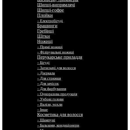
Щипці-випрямлячі
Щипці-гофре
Плойки
– Електробігуді
Брашинги
Гребінці
Щітки
Ножиці
– Прямі ножиці
– Філірувальні ножиці
Перукарське приладдя
– Бігуді
– Затискачі для волосся
– Дзеркала
– Для стрижки
– Для зачісок
– Для фарбування
– Одноразова продукція
– Учбові голови
– Валізи, чохли
– Інше
Косметика для волосся
– Шампуні
– Бальзами, кондиціонери