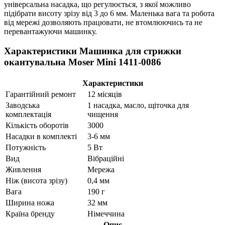
універсальна насадка, що регулюється, з якої можливо
підібрати висоту зрізу від 3 до 6 мм. Маленька вага та робота
від мережі дозволяють працювати, не втомлюючись та не
перевантажуючи машинку.
Характеристики Машинка для стрижки
окантувальна Moser Mini 1411-0086
Характеристики
Гарантійний ремонт
12 місяців
Заводська
1 насадка, масло, щіточка для
комплектація
чищення
Кількість оборотів
3000
Насадки в комплекті
3-6 мм
Потужність
5 Вт
Вид
Вібраційні
Живлення
Мережа
Ніж (висота зрізу)
0,4 мм
Вага
190 г
Ширина ножа
32 мм
Країна бренду
Німеччина
Опис