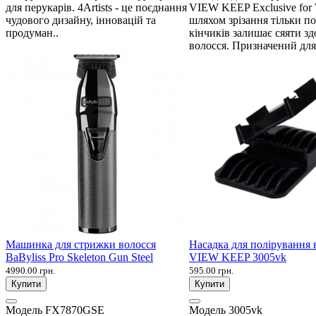
для перукарів. 4Artists - це поєднання
VIEW KEEP Exclusive fo
чудового дизайну, інновацій та
шляхом зрізання тільки п
продуман..
кінчиків залишає сяяти зд
волосся. Призначений для
Машинка для стрижки волосся
Насадка для полірування 
BaByliss Pro Skeleton Gun Steel
VIEW KEEP 3005vk
4990.00 грн.
595.00 грн.
Купити
Купити
Модель
FX7870GSE
Модель
3005vk