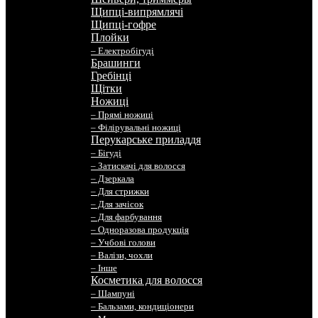
Щипці-випрямлячі
Щипці-гофре
Плойки
– Електробігуді
Брашинги
Гребінці
Щітки
Ножиці
– Прямі ножиці
– Філірувальні ножиці
Перукарське приладдя
– Бігуді
– Затискачі для волосся
– Дзеркала
– Для стрижки
– Для зачісок
– Для фарбування
– Одноразова продукція
– Учбові голови
– Валізи, чохли
– Інше
Косметика для волосся
– Шампуні
– Бальзами, кондиціонери