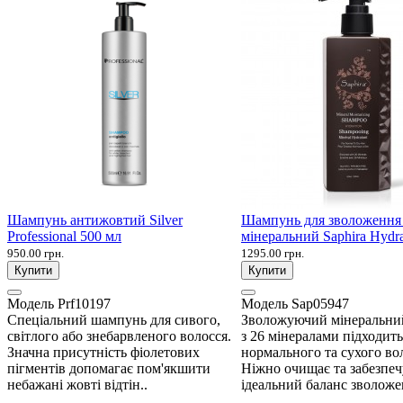
Шампунь антижовтий Silver
Шампунь для зволоження
Professional 500 мл
мінеральний Saphira Hydra
950.00 грн.
1295.00 грн.
Купити
Купити
Модель
Prf10197
Модель
Sap05947
Спеціальний шампунь для сивого,
Зволожуючий мінеральни
світлого або знебарвленого волосся.
з 26 мінералами підходить
Значна присутність фіолетових
нормального та сухого во
пігментів допомагає пом'якшити
Ніжно очищає та забезпеч
небажані жовті відтін..
ідеальний баланс зволожен