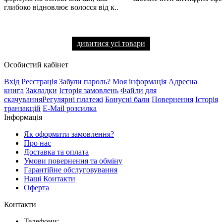
глибоко відновлює волосся від к..
дивитися усі товари
Особистий кабінет
Вхід
Реєстрація
Забули пароль?
Моя інформація
Адресна
книга
Закладки
Історія замовлень
Файли для
скачування
Регулярні платежі
Бонусні бали
Повернення
Історія
транзакцій
E-Mail розсилка
Інформація
Як оформити замовлення?
Про нас
Доставка та оплата
Умови повернення та обміну
Гарантійне обслуговування
Наші Контакти
Оферта
Контакти
Телефони: