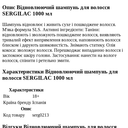
Опис Відновлюючий шампунь для волосся
SERGILAC 1000 мл
Шампунь відновлює і живить сухе і пошкоджене волосся.
М'яка формула SLS. Активні інгредієнти: Таніни:
відновлюють і зволожують пошкоджене волосся, виявляють
тривалий ефект випрямлення волосся, наповнюють волосся
блиском і дарують шовковистість. Знімають статику. Олія
кокоса: зволожує волосся. Перешкоджає випаданню волосся і
заспокоює шкіру голови. Застосування: нанести на вологе
волосся, спінити і ретельно змити.
Характеристики Відновлюючий шампунь для
волосся SERGILAC 1000 мл
Характеристики
Вік
18+
Країна бренду
Іспанія
Опис
Код товару
serg0213
Відгуки Відновлюючий шампунь для волосся