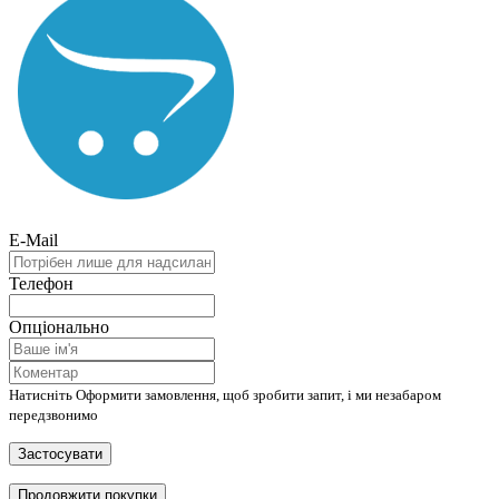
E-Mail
Телефон
Опціонально
Натисніть Оформити замовлення, щоб зробити запит, і ми незабаром
передзвонимо
Застосувати
Продовжити покупки