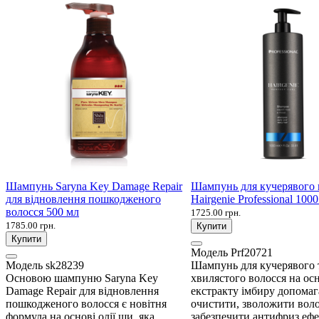
Шампунь Saryna Key Damage Repair
Шампунь для кучерявого 
для відновлення пошкодженого
Hairgenie Professional 100
волосся 500 мл
1725.00 грн.
1785.00 грн.
Купити
Купити
Модель
Prf20721
Модель
sk28239
Шампунь для кучерявого 
Основою шампуню Saryna Key
хвилястого волосся на ос
Damage Repair для відновлення
екстракту імбиру допомаг
пошкодженого волосся є новітня
очистити, зволожити воло
формула на основі олії ши, яка
забезпечити антифриз ефек