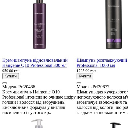
Крем-шампунь відновлювальний
Шампунь розгладжуючий 
Hairgenie Q10 Professional 300 мл
Professional 1000 мл
950.00 грн.
1725.00 грн.
Купити
Купити
Модель
Prf20486
Модель
Prf20677
Крем-шампунь Hairgenie Q10
Шампунь для кучерявого 
Professional інтенсивно очищає шкіру
непослухового волосся м'
голови і волосся від забруднень.
забезпечує зволоження та
Ексклюзивна формула у вигляді
волосся від вологи, що ро
насиченого і густого кр..
гладким та шовковистим..