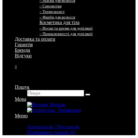
– Маски для волосся
– Сировотки
– Термозахист
– Фарби для волосся
Косметика для тіла
– Воски та креми для депіляції
– Приналежності для депіляції
Доставка та оплата
Гарантія
Бренди
Вiдгуки
0
Пошук
Мова
Russian
Українська
Меню
Особистий кабінет
Авторизація / Реєстрація
Порівняння товарів (0)