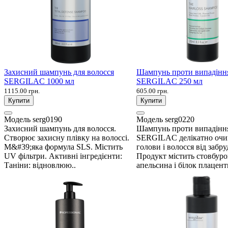
Захисний шампунь для волосся
Шампунь проти випадіння
SERGILAC 1000 мл
SERGILAC 250 мл
1115.00 грн.
605.00 грн.
Купити
Купити
Модель
serg0190
Модель
serg0220
Захисний шампунь для волосся.
Шампунь проти випадінн
Створює захисну плівку на волоссі.
SERGILAC делікатно очи
М&#39;яка формула SLS. Містить
голови і волосся від забру
UV фільтри. Активні інгредієнти:
Продукт містить стовбуро
Таніни: відновлюю..
апельсина і білок плацент