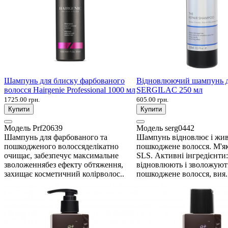
Шампунь для блиску фарбованого
Відновлюючий шампунь д
волосся Hairgenie Professional 1000 мл
SERGILAC 250 мл
1725.00 грн.
605.00 грн.
Купити
Купити
Модель
Prf20639
Модель
serg0442
Шампунь для фарбованого та
Шампунь відновлює і живи
пошкодженого волоссяделікатно
пошкоджене волосся. М'я
очищає, забезпечує максимальне
SLS. Активні інгредієнти:
зволоженнябез ефекту обтяження,
відновлюють і зволожуют
захищає косметичний колірволос..
пошкоджене волосся, вия.