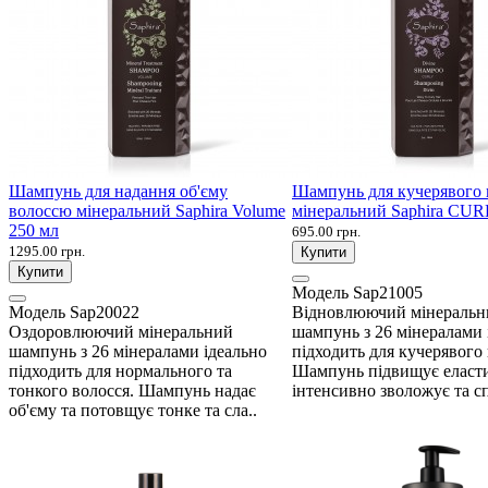
Шампунь для надання об'єму
Шампунь для кучерявого 
волоссю мінеральний Saphira Volume
мінеральний Saphira CUR
250 мл
695.00 грн.
1295.00 грн.
Купити
Купити
Модель
Sap21005
Модель
Sap20022
Відновлюючий мінеральн
Оздоровлюючий мінеральний
шампунь з 26 мінералами 
шампунь з 26 мінералами ідеально
підходить для кучерявого 
підходить для нормального та
Шампунь підвищує еласти
тонкого волосся. Шампунь надає
інтенсивно зволожує та сп
об'єму та потовщує тонке та сла..