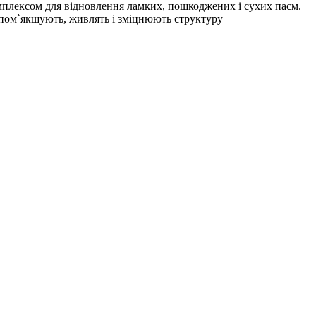
комплексом для відновлення ламких, пошкоджених і сухих пасм.
кі пом`якшують, живлять і зміцнюють структуру