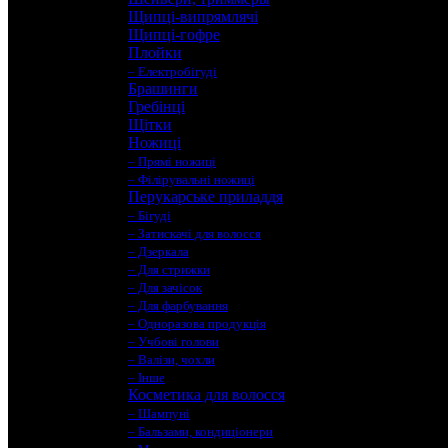
Щипці-випрямлячі
Щипці-гофре
Плойки
– Електробігуді
Брашинги
Гребінці
Щітки
Ножиці
– Прямі ножиці
– Філірувальні ножиці
Перукарське приладдя
– Бігуді
– Затискачі для волосся
– Дзеркала
– Для стрижки
– Для зачісок
– Для фарбування
– Одноразова продукція
– Учбові голови
– Валізи, чохли
– Інше
Косметика для волосся
– Шампуні
– Бальзами, кондиціонери