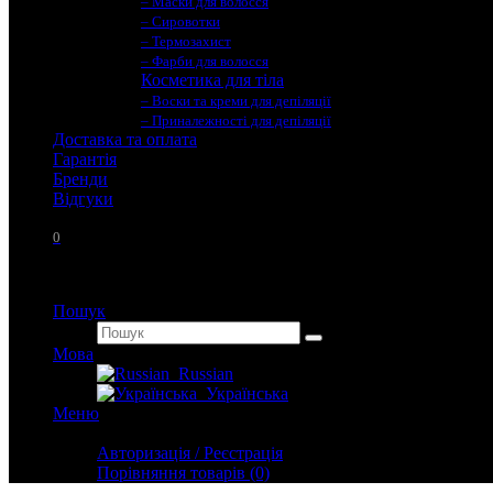
– Маски для волосся
– Сировотки
– Термозахист
– Фарби для волосся
Косметика для тіла
– Воски та креми для депіляції
– Приналежності для депіляції
Доставка та оплата
Гарантія
Бренди
Вiдгуки
0
Пошук
Мова
Russian
Українська
Меню
Особистий кабінет
Авторизація / Реєстрація
Порівняння товарів (0)