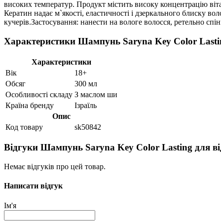
високих температур. Продукт містить високу концентрацію вітам
Кератин надає м`якості, еластичності і дзеркального блиску во
кучерів.Застосування: нанести на вологе волосся, ретельно спін
Характеристики Шампунь Saryna Key Color Lasti
Характеристики
Вік
18+
Обсяг
300 мл
Особливості складу
З маслом ши
Країна бренду
Ізраїль
Опис
Код товару
sk50842
Відгуки Шампунь Saryna Key Color Lasting для в
Немає відгуків про цей товар.
Написати відгук
Ім'я