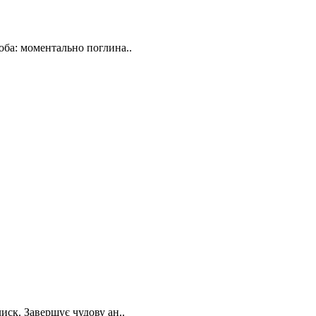
жоба: моментально поглина..
лиск. Завершує чудову ан..