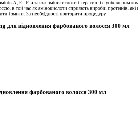
інів А, Е і F, а також амінокислоти і кератин, і є унікальним 
лоссю, в той час як амінокислоти сприяють виробці протеїнів, я
ити і змити. За необхідності повторити процедуру.
ng для відновлення фарбованого волосся 300 мл
ідновлення фарбованого волосся 300 мл